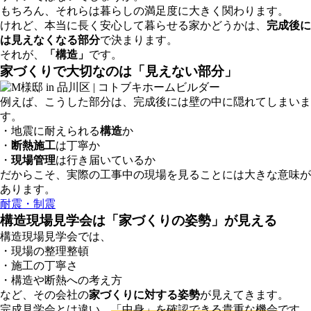
もちろん、それらは暮らしの満足度に大きく関わります。
けれど、本当に長く安心して暮らせる家かどうかは、
完成後に
は見えなくなる部分
で決まります。
それが、
「構造」
です。
家づくりで大切なのは「見えない部分」
例えば、こうした部分は、完成後には壁の中に隠れてしまいま
す。
・地震に耐えられる
構造
か
・
断熱施工
は丁寧か
・
現場管理
は行き届いているか
だからこそ、実際の工事中の現場を見ることには大きな意味が
あります。
耐震・制震
構造現場見学会は「家づくりの姿勢」が見える
構造現場見学会では、
・現場の整理整頓
・施工の丁寧さ
・構造や断熱への考え方
など、その会社の
家づくりに対する姿勢
が見えてきます。
完成見学会とは違い、
「中身」を確認できる貴重な機会
です。