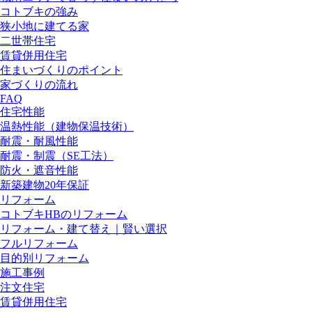
コトブキの強み
狭小地に建てる家
二世帯住宅
賃貸併用住宅
住まいづくりのポイント
家づくりの流れ
FAQ
住宅性能
温熱性能（建物保温技術）
耐震・耐風性能
耐震・制震（SE工法）
防火・遮音性能
新築建物20年保証
リフォーム
コトブキHBのリフォーム
リフォーム・建て替え｜賢い選択
フルリフォーム
目的別リフォーム
施工事例
注文住宅
賃貸併用住宅