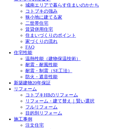
城南エリアで暮らす住まいのかたち
コトブキの強み
狭小地に建てる家
二世帯住宅
賃貸併用住宅
住まいづくりのポイント
家づくりの流れ
FAQ
住宅性能
温熱性能（建物保温技術）
耐震・耐風性能
耐震・制震（SE工法）
防火・遮音性能
新築建物20年保証
リフォーム
コトブキHBのリフォーム
リフォーム・建て替え｜賢い選択
フルリフォーム
目的別リフォーム
施工事例
注文住宅