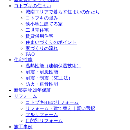
コトブキの住まい
城南エリアで暮らす住まいのかたち
コトブキの強み
狭小地に建てる家
二世帯住宅
賃貸併用住宅
住まいづくりのポイント
家づくりの流れ
FAQ
住宅性能
温熱性能（建物保温技術）
耐震・耐風性能
耐震・制震（SE工法）
防火・遮音性能
新築建物20年保証
リフォーム
コトブキHBのリフォーム
リフォーム・建て替え｜賢い選択
フルリフォーム
目的別リフォーム
施工事例