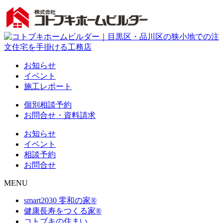
お知らせ
イベント
施工レポート
個別相談予約
お問合せ・資料請求
お知らせ
イベント
相談予約
お問合せ
MENU
smart2030 零和の家®
健康長寿をつくる家®
コトブキの住まい