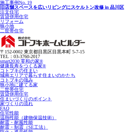
施工事例No. 19
旧店舗スペースを広いリビングにスケルトン改修 in 品川区
注文住宅
賃貸併用住宅
リフォーム
狭小地
二世帯住宅
〒152-0002 東京都目黒区目黒本町 5-7-15
TEL：03-3760-2017
smart2030 零和の家®
健康長寿をつくる家®
コトブキの住まい
城南エリアで暮らす住まいのかたち
コトブキの強み
狭小地に建てる家
二世帯住宅
賃貸併用住宅
住まいづくりのポイント
家づくりの流れ
FAQ
住宅性能
温熱性能（建物保温技術）
耐震・耐風性能
耐震・制震（SE工法）
防火・遮音性能