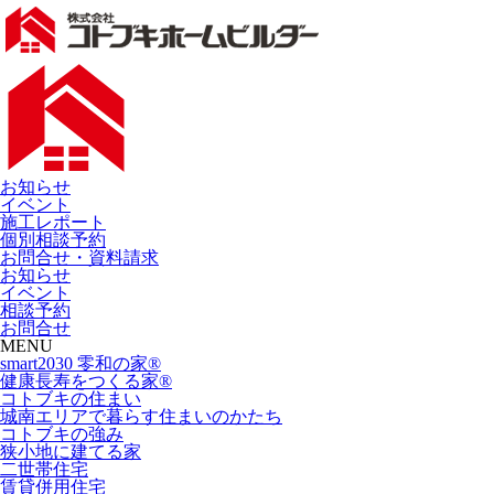
お知らせ
イベント
施工レポート
個別相談予約
お問合せ・資料請求
お知らせ
イベント
相談予約
お問合せ
MENU
smart2030 零和の家®
健康長寿をつくる家®
コトブキの住まい
城南エリアで暮らす住まいのかたち
コトブキの強み
狭小地に建てる家
二世帯住宅
賃貸併用住宅