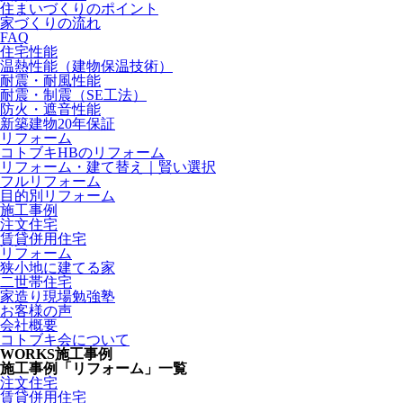
住まいづくりのポイント
家づくりの流れ
FAQ
住宅性能
温熱性能（建物保温技術）
耐震・耐風性能
耐震・制震（SE工法）
防火・遮音性能
新築建物20年保証
リフォーム
コトブキHBのリフォーム
リフォーム・建て替え｜賢い選択
フルリフォーム
目的別リフォーム
施工事例
注文住宅
賃貸併用住宅
リフォーム
狭小地に建てる家
二世帯住宅
家造り現場勉強塾
お客様の声
会社概要
コトブキ会について
WORKS
施工事例
施工事例「リフォーム」一覧
注文住宅
賃貸併用住宅