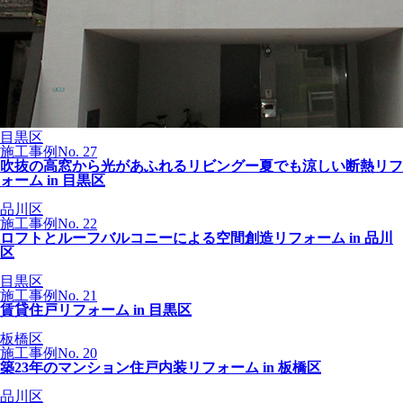
目黒区
施工事例No. 27
吹抜の高窓から光があふれるリビングー夏でも涼しい断熱リフ
ォーム in 目黒区
品川区
施工事例No. 22
ロフトとルーフバルコニーによる空間創造リフォーム in 品川
区
目黒区
施工事例No. 21
賃貸住戸リフォーム in 目黒区
板橋区
施工事例No. 20
築23年のマンション住戸内装リフォーム in 板橋区
品川区