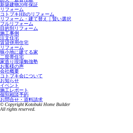
新築建物20年保証
リフォーム
コトブキHBのリフォーム
リフォーム・建て替え｜賢い選択
フルリフォーム
目的別リフォーム
施工事例
注文住宅
賃貸併用住宅
リフォーム
狭小地に建てる家
二世帯住宅
家造り現場勉強塾
お客様の声
会社概要
コトブキ会について
お知らせ
イベント
施工レポート
個別相談予約
お問合せ・資料請求
© Copyright Kotobuki Home Builder
All rights reserved.