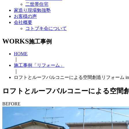
二世帯住宅
家造り現場勉強塾
お客様の声
会社概要
コトブキ会について
WORKS
施工事例
HOME
｜
施工事例「リフォーム」
｜
ロフトとルーフバルコニーによる空間創造リフォーム in
ロフトとルーフバルコニーによる空間創造
BEFORE