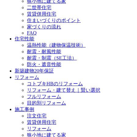
狭小地に建てる家
二世帯住宅
賃貸併用住宅
住まいづくりのポイント
家づくりの流れ
FAQ
住宅性能
温熱性能（建物保温技術）
耐震・耐風性能
耐震・制震（SE工法）
防火・遮音性能
新築建物20年保証
リフォーム
コトブキHBのリフォーム
リフォーム・建て替え｜賢い選択
フルリフォーム
目的別リフォーム
施工事例
注文住宅
賃貸併用住宅
リフォーム
狭小地に建てる家