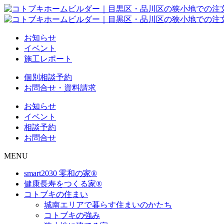
お知らせ
イベント
施工レポート
個別相談予約
お問合せ・資料請求
お知らせ
イベント
相談予約
お問合せ
MENU
smart2030 零和の家®
健康長寿をつくる家®
コトブキの住まい
城南エリアで暮らす住まいのかたち
コトブキの強み