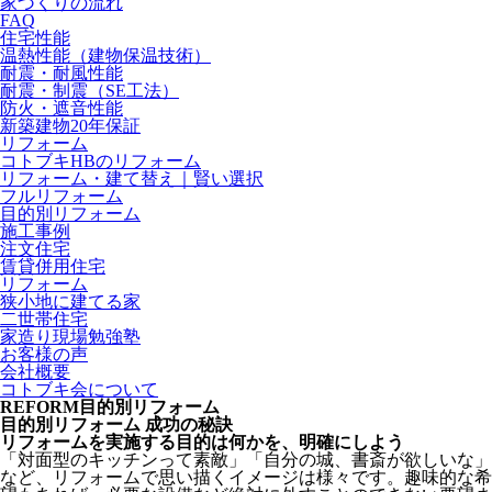
家づくりの流れ
FAQ
住宅性能
温熱性能（建物保温技術）
耐震・耐風性能
耐震・制震（SE工法）
防火・遮音性能
新築建物20年保証
リフォーム
コトブキHBのリフォーム
リフォーム・建て替え｜賢い選択
フルリフォーム
目的別リフォーム
施工事例
注文住宅
賃貸併用住宅
リフォーム
狭小地に建てる家
二世帯住宅
家造り現場勉強塾
お客様の声
会社概要
コトブキ会について
REFORM
目的別リフォーム
目的別リフォーム 成功の秘訣
リフォームを実施する目的は何かを、明確にしよう
「対面型のキッチンって素敵」「自分の城、書斎が欲しいな」
など、リフォームで思い描くイメージは様々です。趣味的な希