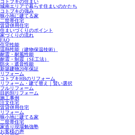
コトブキの住まい
城南エリアで暮らす住まいのかたち
コトブキの強み
狭小地に建てる家
二世帯住宅
賃貸併用住宅
住まいづくりのポイント
家づくりの流れ
FAQ
住宅性能
温熱性能（建物保温技術）
耐震・耐風性能
耐震・制震（SE工法）
防火・遮音性能
新築建物20年保証
リフォーム
コトブキHBのリフォーム
リフォーム・建て替え｜賢い選択
フルリフォーム
目的別リフォーム
施工事例
注文住宅
賃貸併用住宅
リフォーム
狭小地に建てる家
二世帯住宅
家造り現場勉強塾
お客様の声