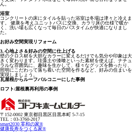
ん。
浴室
コンクリートの床にタイルを貼った浴室は冬場は津々と冷えま
す。 健康を考えユニットバスに交換、カラリ床の仕様で暖か
く、洗い場も広くなって毎日のバスタイムが快適になりまし
た。
お好み空間実現リフォーム
3. 心地よさ＆好みの空間に仕上げる
壁のクロス材を大胆なカラーに変えるだけでも気分や印象は大
きく変わります。珪藻土や漆喰といった素材を使えば、ナチュ
ラルな雰囲気に、趣味を生かして、様々なグッズを飾ったり、
照明にこだわって落ち着いた空間を作るなど、好みの住まいを
実現しましょう。
瓦屋根からルーフバルコニーにした事例
ロフト/屋根裏再利用の事例
〒152-0002 東京都目黒区目黒本町 5-7-15
TEL：03-3760-2017
smart2030 零和の家®
健康長寿をつくる家®