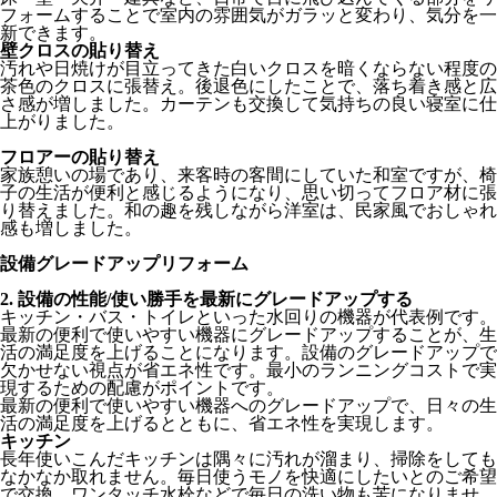
フォームすることで室内の雰囲気がガラッと変わり、気分を一
新できます。
壁クロスの貼り替え
汚れや日焼けが目立ってきた白いクロスを暗くならない程度の
茶色のクロスに張替え。後退色にしたことで、落ち着き感と広
さ感が増しました。カーテンも交換して気持ちの良い寝室に仕
上がりました。
フロアーの貼り替え
家族憩いの場であり、来客時の客間にしていた和室ですが、椅
子の生活が便利と感じるようになり、思い切ってフロア材に張
り替えました。和の趣を残しながら洋室は、民家風でおしゃれ
感も増しました。
設備グレードアップリフォーム
2. 設備の性能/使い勝手を最新にグレードアップする
キッチン・バス・トイレといった水回りの機器が代表例です。
最新の便利で使いやすい機器にグレードアップすることが、生
活の満足度を上げることになります。設備のグレードアップで
欠かせない視点が省エネ性です。最小のランニングコストで実
現するための配慮がポイントです。
最新の便利で使いやすい機器へのグレードアップで、日々の生
活の満足度を上げるとともに、省エネ性を実現します。
キッチン
長年使いこんだキッチンは隅々に汚れが溜まり、掃除をしても
なかなか取れません。毎日使うモノを快適にしたいとのご希望
で交換、ワンタッチ水栓などで毎日の洗い物も苦になりませ