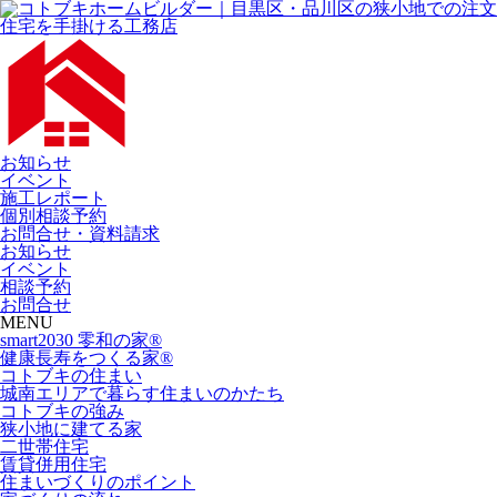
お知らせ
イベント
施工レポート
個別相談予約
お問合せ・資料請求
お知らせ
イベント
相談予約
お問合せ
MENU
smart2030 零和の家®
健康長寿をつくる家®
コトブキの住まい
城南エリアで暮らす住まいのかたち
コトブキの強み
狭小地に建てる家
二世帯住宅
賃貸併用住宅
住まいづくりのポイント