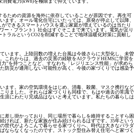
費電力(kWh)を極限まで抑えています。
電するための資源を海外に依存していることが原因です。再生可
います。オール電化住宅にいたっては、原発が停止して以降、
しができるスマートハウスを選ぶ家庭が増えているのは当たり
パワー・プラント）社会はすぐそこまで来ています。電気が足り
ートラルというCO2を削減することで地球温暖化対策に貢献し
ています。上陸回数の増えた台風は今後さらに大型化し、未曽
これからは、過去の災害の経験をAIクラウドHEMSに学習を
復力”を持つことなど、すなわち「レジリエンス性能」が求めら
た防災が通用しない可能性が高く、今後の家づくりでは感染予
います。家の空気環境をはじめ、消毒、殺菌、マスク携行など
こりました。それらは家づくりも同様で、もはや過去の常識で
生涯にわたり完成品はないと考えています。私たちの暮らしは
に差し掛かっており、同じ場所で暮らしを維持することすら困
続ければ、新たな家族が住み続けられるはずです。35年という
の世代がよろこんで暮らせる家づくりへ、時代は大きなパラダ
ばならなくなったのです。ストック型住み替え住宅へと家づく