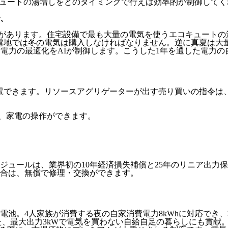
コキュートの湯増しをどのタイミングで行えば効率的か制御して
、
性があります。住宅設備で最も大量の電気を使うエコキュートの
積雪地では冬の電気は購入しなければなりません。逆に真夏は大
費電力の最適化をAIが制御します。こうした1年を通した電力
電できます。リソースアグリゲーターが出す売り買いの指令は、す
し、家電の操作ができます。
電モジュールは、業界初の10年経済損失補償と25年のリニア出
合は、無償で修理・交換ができます。
池。4人家族が消費する夜の自家消費電力8kWhに対応でき、
た、最大出力3kWで電気を買わない自給自足の暮らしにも貢献