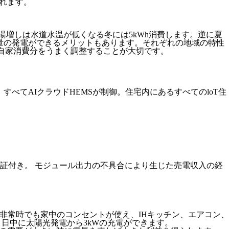
くれます。
湯増しは水道水温が低くなる冬には5kWh消費します。逆に夏
量の発電ができるメリットもあります。それぞれの地域の特性
の自家消費分をうまく調整することが大切です。
べてAIクラウドHEMSが制御。住宅内にあるすべてのloT住
力保証付き。 モジュール出力の不具合により生じた売電収入の経
非常時でも家中のコンセントが使え、IHキッチン、エアコン、
。日中に太陽光発電から3kWの充電ができます。