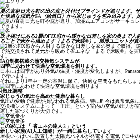
夏の直射日光を軒の出の庇と外付けブラインドが遮ります。サ
た快適な涼気がSA（給気口）から家じゅうを包み込みます。
吹き抜けにある2層のFIX窓から暖かな日差しを家の奥まで
ることで床から温めます（まるで床暖®）。加湿ユニットが真
IAQ制御搭載の熱交換気システムが
四季にあわせて快適な空気環境を創ります。
日本には四季があり外気の温度・湿度が変化しますが、Panas
で行います。
それにより1年中一定の室温に保て、快適な空間をもたらしま
4
気圧調整
家じゅうの気圧を高めた健康な暮らし
気圧の変動で健康が損なわれる気象病。特に昨今は異常気象に
交換機システムによって「正圧」という室内の空気の圧力が室
慮した家づくりが大切です。
この家には 「 省エネの達人®」という
新しい家族(AI人工知能）が一緒に暮らしています
屋根いっぱいに設置した太陽光パネルが発電する電気で日中の