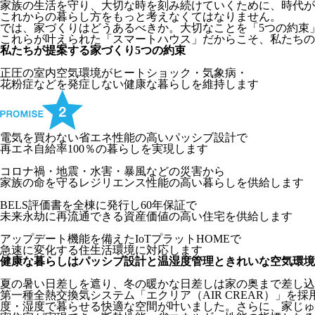
家族の生活を守り、大切な時を刻み続けていくために、時代が
これからの暮らし方をもっと考えなくてはなりません。
では、家づくりはどうあるべきか。大切なことを「5つの約束
これらが叶えられた「スマートハウス」だからこそ、私たちの
私たちが提案する家づくり
5
つの約束
正圧の室内空気環境がヒートショック・気象病・
花粉症などを発症しない健康な暮らしを維持します
電気を買わない省エネ性能の高いパッシブ設計で
再エネ自給率100％の暮らしを実現します
コロナ禍・地震・水害・暴風などの災害から
家族の命を守るレジリエンス性能の高い暮らしを供給します
BELS評価書を全棟に発行し60年保証で
未来永劫に再流通できる資産価値の高い住宅を供給します
アップデート機能を備えたIoTプラットHOMEで
急速に変化する住生活環境に対応します
健康な暮らしはパッシブ設計と温湿度管理ときれいな空気環境
夏の暑い日差しを遮り、冬の暖かな日差しは家の奥まで差し込
第一種全熱交換気システム「エクリア（AIR CREAR）」
度・湿度で暮らせる快適な空間が叶いました。さらに、家じゅ