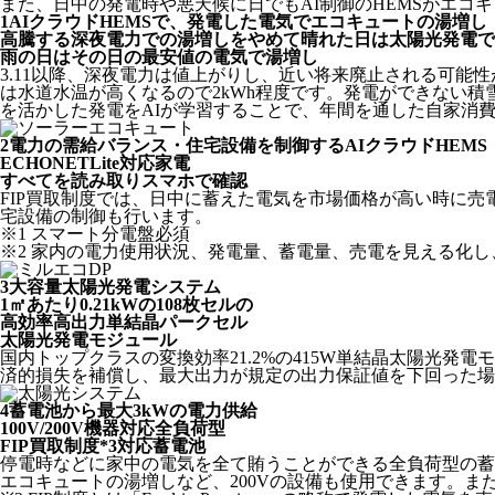
また、日中の発電時や悪天候に日でもAI制御のHEMSがエ
1
AIクラウドHEMSで、発電した電気でエコキュートの湯増し
高騰する深夜電力での湯増しをやめて晴れた日は太陽光発電で
雨の日はその日の最安値の電気で湯増し
3.11以降、深夜電力は値上がりし、近い将来廃止される可能
は水道水温が高くなるので2kWh程度です。発電ができない
を活かした発電をAIが学習することで、年間を通した自家消
2
電力の需給バランス・住宅設備を制御するAIクラウドHEMS
ECHONETLite対応家電
すべてを読み取りスマホで確認
FIP買取制度では、日中に蓄えた電気を市場価格が高い時に売
宅設備の制御も行います。
※1 スマート分電盤必須
※2 家内の電力使用状況、発電量、蓄電量、売電を見える化
3
大容量太陽光発電システム
1㎡あたり0.21kWの108枚セルの
高効率高出力単結晶パークセル
太陽光発電モジュール
国内トップクラスの変換効率21.2%の415W単結晶太陽光発
済的損失を補償し、最大出力が規定の出力保証値を下回った場
4
蓄電池から最大3kWの電力供給
100V/200V機器対応全負荷型
FIP買取制度*3対応蓄電池
停電時などに家中の電気を全て賄うことができる全負荷型の蓄電
エコキュートの湯増しなど、200Vの設備も使用できます。ま