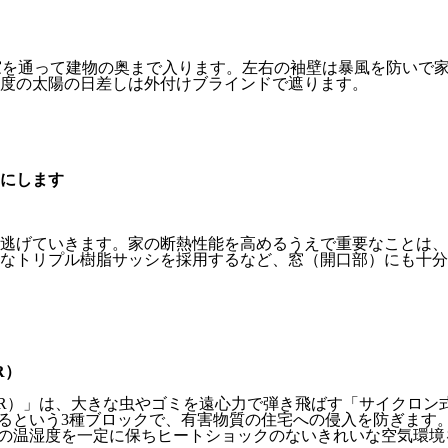
X窓を通って建物の奥まで入ります。左右の袖壁は暴風を防いで
0度の太陽の日差しは外付けブラインドで遮ります。
にします
逃げていきます。家の断熱性能を高めるうえで重要なことは、
なトリプル樹脂サッシを採用するなど、窓（開口部）にも十分
R）
EAR）」は、大きな虫やゴミを遠心力で弾き飛ばす「サイクロン
するという3種ブロックで、有害物質の住宅への侵入を防ぎます
内の温湿度を一定に保ちヒートショックのないきれいな空気環境