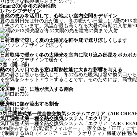
りは大きな転換期を迎えたのです。
Smart2030令和の家®
性能
1
パッシブデザイン
自然の恵みを活用して、心地よい室内空間をデザイン
夏の直射日光は軒の庇が遮り、冬の暖かい日差しは2層のFI
工夫されています。気温が最も高くなる大暑の時期の入射角7
日射遮蔽で
涼しく
夏の太陽光を軒や庇で遮り涼しくします
日射取得
で暖かく
冬の太陽光を室内に取り込み部屋をポカポカ
2
窓（開口部）
熱の出入り口である窓は断熱性能に大きな影響を与える
夏の暑さは窓から侵入して、冬の温めた暖気は窓や換気口から
る空気をシャットアウトすることです。そのためには、高性能
冷房時（昼）に熱が流入する割合
暖房時に熱が流出する割合
3
気圧調整式第一種全熱交換気システムエクリア（AIR CREA
気圧調整式第一種全熱交換気システム「エクリア」
気圧調整式第一種全熱交換気システム「エクリア（AIR CR
99%除去する「給気清浄フィルター」、家全体を「正圧」に
で制御するIAQ（インドア・エア・クオリティ）機能が住宅