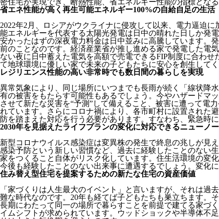
密住宅が実現でき、断熱性能、省エネルギー性能の指標となる外
省エネ性能が高く再生可能エネルギー100%の自給自足の生活
2022年2月、ロシアがウクライナに侵攻して以来、電力逼
能エネルギーを代表する太陽光発電は日中の晴れた日しか発電
安かったはずの深夜電力料金は日中並みに高騰しています。発
前のことなのです。経済産業省が推し進める家で発電した電気
ない夜に日中蓄えた電気を高額で売電できるFIP制度に合わ
て地球環境に優しい家で未来の子どもたちに安心を創生してく
レジリエンス性能の高い非常時でも数日間の暮らしを実現
異常気象により、同じ場所にいつまでも長雨が続く「線状降水
有の被害をもたらす可能性もあるでしょう。今やハザードマッ
させて新たな災害を“予測”して備えること、被害に遭って電
れています。さらにコロナ禍により、各市町村に設置された避
防を踏まえた対応を行う必要があります。すなわち、緊急時に
2030年を見据えたライフプランの変化に対応できるニューノ
新型コロナウイルス感染症は変異株の発生で終息の兆しが見え
感染予防という新しい習慣など、過去に経験したことのない生
家をつくること自体がリスク化しています。住生活環境の変化
今後も経験したことのない出来事に遭遇するでしょう。変化に
住み替え型住宅を提案するための新たな住宅の資産価値
「家づくりは人生最大のイベント」と言いますが、それは過去
難な時代なのです。20年も経てば子どもたちも巣立ちます。
長期にわたって同一の場所で暮らすことを前提で建てる家づく
イムシフトが求められています。ウッドショックや半導体不足