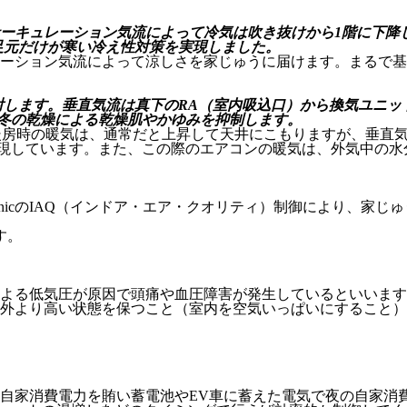
ーキュレーション気流によって冷気は吹き抜けから1階に下降
足元だけが寒い冷え性対策を実現しました。
入射します。垂直気流は真下のRA（室内吸込口）から換気ユニ
冬の乾燥による乾燥肌やかゆみを抑制します。
onicのIAQ（インドア・エア・クオリティ）制御により、家
す。
よる低気圧が原因で頭痛や血圧障害が発生しているといいます
外より高い状態を保つこと（室内を空気いっぱいにすること）
自家消費電力を賄い蓄電池やEV車に蓄えた電気で夜の自家消