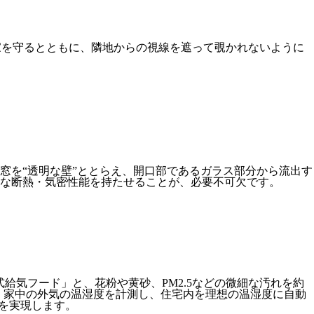
家を守るとともに、隣地からの視線を遮って覗かれないように
窓を“透明な壁”ととらえ、開口部であるガラス部分から流出す
な断熱・気密性能を持たせることが、必要不可欠です。
式給気フード」と、花粉や黄砂、PM2.5などの微細な汚れを約
。家中の外気の温湿度を計測し、住宅内を理想の温湿度に自動
を実現します。