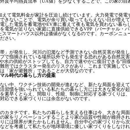
皮平均熱貫流率（UA値）を少なくすることで、この家の自家消
迫に加えて電気料金が家計を圧迫し続けています。火力発電で発
できないことで、電気が余り買い取ってもらえない日が増えて
電した電気を蓄電池やEV車に蓄えて夜も電気を買わない暮ら
を電気が足りない家庭に直接供給できるVPP（バーチャル・
せたスマートハウス以外は価値がなくなるのです。カーボンニュ
ださい。
帯」が発生し、河川の氾濫など予測できない自然災害が発生し
プで指摘されている場所以外でも発生する恐れがある自然災害。
力や水の供給がストップしても、自力で速やかに復旧できる“回
難所ではクラスター発生のリスクがあり、これまで実施してい
は「家が避難所」であることが大切なのです。
ーマル時代の暮らし方の提案
ない中、ワクチン技術の開発が進むなど、新たな局面を迎えて
活習慣を強いられている私たちの暮らし方には大きな変化が起
を素早くとらえ、間取り、性能、制御に対応する家づくりは、
対応できる家づくりには余念がないのです。
のカタチです。私たちの暮らしを支える仕事は今、大きな局面
その家をリノベーションすることより家の品質や性能が維持され
りには限界が来たかもしれません。自分中心の家づくりから次
などを考慮して私たちが地球環境に優しい家づくりをしなけれ