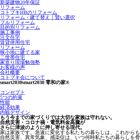
新築建物20年保証
リフォーム
コトブキHBのリフォーム
リフォーム・建て替え｜賢い選択
フルリフォーム
目的別リフォーム
施工事例
注文住宅
賃貸併用住宅
リフォーム
狭小地に建てる家
二世帯住宅
家造り現場勉強塾
お客様の声
会社概要
コトブキ会について
smart2030
smart2030 零和の家®
コンセプト
5つの約束
性能
経済効果
内観デザイン
もう今までの家づくりでは大切な家族は守れない。
自然災害・コロナ禍・電気料金高騰が
さらに津波のように押し寄せる現代。
家は家族です。急速に変化する私たちの暮らしは、これからも
自然災害、異常気象、感染症は、いつ何時私たちの暮らしを脅