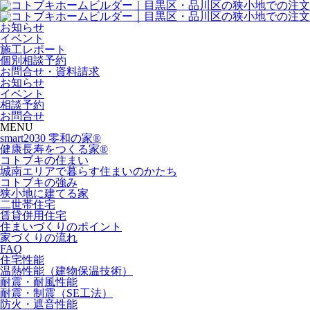
お知らせ
イベント
施工レポート
個別相談予約
お問合せ・資料請求
お知らせ
イベント
相談予約
お問合せ
MENU
smart2030 零和の家®
健康長寿をつくる家®
コトブキの住まい
城南エリアで暮らす住まいのかたち
コトブキの強み
狭小地に建てる家
二世帯住宅
賃貸併用住宅
住まいづくりのポイント
家づくりの流れ
FAQ
住宅性能
温熱性能（建物保温技術）
耐震・耐風性能
耐震・制震（SE工法）
防火・遮音性能