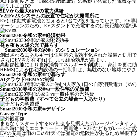
※3 FIP制度とは「Feed-in-Premium」の略称で
5
EVから最大6kWの電力供給
V2H/V2Xシステムの設置で住宅が大発電所に
EVは移動式蓄電池と捉えると1台で2役を担っています。EV専
テーションのため、EVスタンドで充電するのは長距離の運転
Smart2030令和の家®
経済効果
昼も夜も太陽の光で暮らす
「Smart2030零和の家®」のシミュレーション
創出されるエネルギーは住宅内の高効率化された設備と併用で
さらにEVを所有すれば、より経済効果が高まり、
高断熱性能により自家消費エネルギーを削減し、家計を更に助
HEMSによる住宅内設備の一括制御は、無駄のない地球にや
Smart2030零和の家®で暮らす
AIクラウドHEMSの制御
Smart2030零和の家®vs一般住宅の光熱費
子どもの学習費（すべて公立の場合一人あたり）
Smart2030令和の家®デザイン
Garage Type
まもなくスタートするEV社会を見据えたガレージインタイプ
非常時に備えエコキュート・蓄電池・V2Hなどもガレージに
EVの充電は雨の日の野天では漏電の危険性があるため屋根下