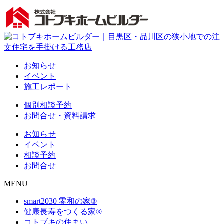
お知らせ
イベント
施工レポート
個別相談予約
お問合せ・資料請求
お知らせ
イベント
相談予約
お問合せ
MENU
smart2030 零和の家®
健康長寿をつくる家®
コトブキの住まい