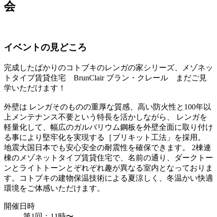
会
イベントの見どころ
完成したばかりのコトブキのレンガの家シリーズ、メゾネッ
トタイプ賃貸住宅 BrunClair ブラン・クレール まだご見
学いただけます！
外壁は レンガそのものの重厚な質感、高い防火性と100年以
上メンテナンス不要という特長を活かしながら、 レンガを
軽量化して、幅広のガルバリウム鋼板を外壁全面に取り付け
る事により堅牢化を実現する［ブリキット工法」を採用。
地震大国日本でも安心安全の耐震性を確保できます。 2棟連
棟のメゾネットタイプ賃貸住宅で、名前の通り、ダークトー
ンとライトトーンとぞれぞれ趣が異なる室内となっておりま
す。コトブキの建物保温技術による夏涼しく、冬温かい快適
環境をご体感いただけます。
開催日時
第1回：11時〜