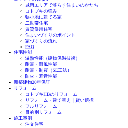
城南エリアで暮らす住まいのかたち
コトブキの強み
狭小地に建てる家
二世帯住宅
賃貸併用住宅
住まいづくりのポイント
家づくりの流れ
FAQ
住宅性能
温熱性能（建物保温技術）
耐震・耐風性能
耐震・制震（SE工法）
防火・遮音性能
新築建物20年保証
リフォーム
コトブキHBのリフォーム
リフォーム・建て替え｜賢い選択
フルリフォーム
目的別リフォーム
施工事例
注文住宅