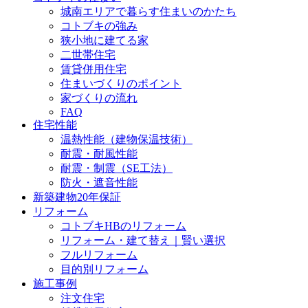
城南エリアで暮らす住まいのかたち
コトブキの強み
狭小地に建てる家
二世帯住宅
賃貸併用住宅
住まいづくりのポイント
家づくりの流れ
FAQ
住宅性能
温熱性能（建物保温技術）
耐震・耐風性能
耐震・制震（SE工法）
防火・遮音性能
新築建物20年保証
リフォーム
コトブキHBのリフォーム
リフォーム・建て替え｜賢い選択
フルリフォーム
目的別リフォーム
施工事例
注文住宅