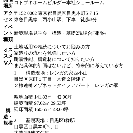
コトブキホームビルダー本社ショールーム
場所
アク
〒152-0002 東京都目黒区目黒本町5-7-15
セス
東急目黒線［西小山駅］下車 徒歩3分
イベ
ント
新築現場見学会 構造・基礎2現場合同開催
種類
土地活用や相続についてお悩みの方
オス
家造りの流れを勉強したい方
スメ
耐震性能、構造材について知りたい方
な人
まだ具体的計画はないけど、将来的に考えている方
1 構造現場：レンガの家西小山
目黒区原町１丁目 木造２階建て
２棟連棟メゾネットタイプアパート レンガの家
敷地面積 141.83㎡ 42.90坪
建築面積 97.62㎡ 29.53坪
延床面積 160.65㎡ 48.60坪
構
造・
2 基礎現場：目黒区I様邸
規模
目黒区目黒本町5丁目
木造3階建て住宅