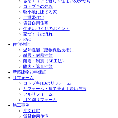
城南エリアで暮らす住まいのかたち
コトブキの強み
狭小地に建てる家
二世帯住宅
賃貸併用住宅
住まいづくりのポイント
家づくりの流れ
FAQ
住宅性能
温熱性能（建物保温技術）
耐震・耐風性能
耐震・制震（SE工法）
防火・遮音性能
新築建物20年保証
リフォーム
コトブキHBのリフォーム
リフォーム・建て替え｜賢い選択
フルリフォーム
目的別リフォーム
施工事例
注文住宅
賃貸併用住宅