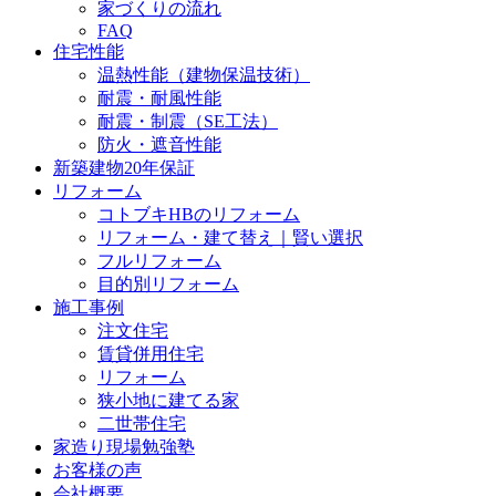
家づくりの流れ
FAQ
住宅性能
温熱性能（建物保温技術）
耐震・耐風性能
耐震・制震（SE工法）
防火・遮音性能
新築建物20年保証
リフォーム
コトブキHBのリフォーム
リフォーム・建て替え｜賢い選択
フルリフォーム
目的別リフォーム
施工事例
注文住宅
賃貸併用住宅
リフォーム
狭小地に建てる家
二世帯住宅
家造り現場勉強塾
お客様の声
会社概要