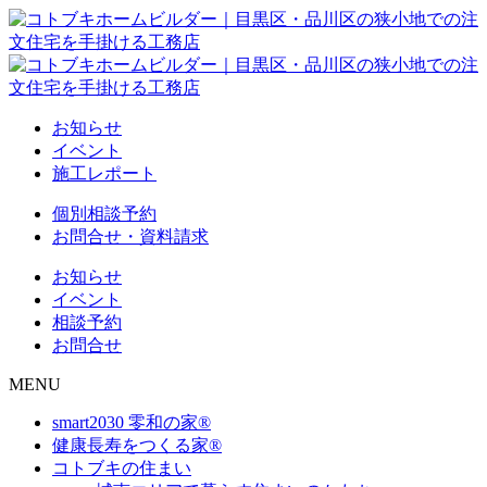
お知らせ
イベント
施工レポート
個別相談予約
お問合せ・資料請求
お知らせ
イベント
相談予約
お問合せ
MENU
smart2030 零和の家®
健康長寿をつくる家®
コトブキの住まい