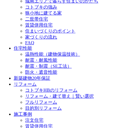
城南エリアで暮らす住まいのかたち
コトブキの強み
狭小地に建てる家
二世帯住宅
賃貸併用住宅
住まいづくりのポイント
家づくりの流れ
FAQ
住宅性能
温熱性能（建物保温技術）
耐震・耐風性能
耐震・制震（SE工法）
防火・遮音性能
新築建物20年保証
リフォーム
コトブキHBのリフォーム
リフォーム・建て替え｜賢い選択
フルリフォーム
目的別リフォーム
施工事例
注文住宅
賃貸併用住宅