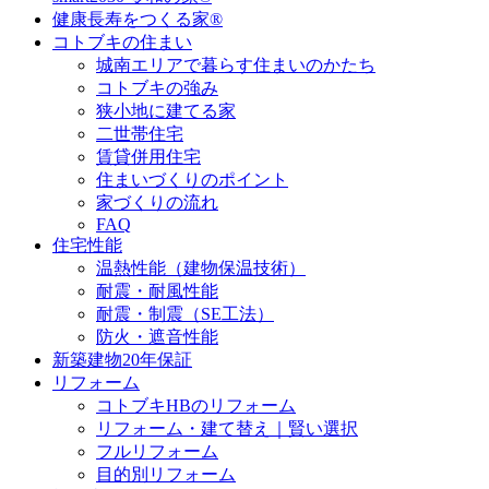
健康長寿をつくる家®
コトブキの住まい
城南エリアで暮らす住まいのかたち
コトブキの強み
狭小地に建てる家
二世帯住宅
賃貸併用住宅
住まいづくりのポイント
家づくりの流れ
FAQ
住宅性能
温熱性能（建物保温技術）
耐震・耐風性能
耐震・制震（SE工法）
防火・遮音性能
新築建物20年保証
リフォーム
コトブキHBのリフォーム
リフォーム・建て替え｜賢い選択
フルリフォーム
目的別リフォーム