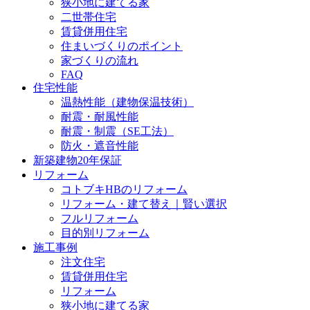
狭小地に建てる家
二世帯住宅
賃貸併用住宅
住まいづくりのポイント
家づくりの流れ
FAQ
住宅性能
温熱性能（建物保温技術）
耐震・耐風性能
耐震・制震（SE工法）
防火・遮音性能
新築建物20年保証
リフォーム
コトブキHBのリフォーム
リフォーム・建て替え｜賢い選択
フルリフォーム
目的別リフォーム
施工事例
注文住宅
賃貸併用住宅
リフォーム
狭小地に建てる家