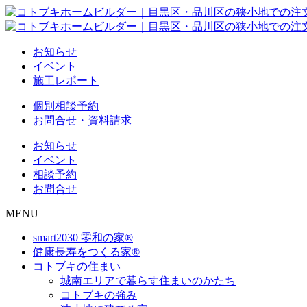
お知らせ
イベント
施工レポート
個別相談予約
お問合せ・資料請求
お知らせ
イベント
相談予約
お問合せ
MENU
smart2030 零和の家®
健康長寿をつくる家®
コトブキの住まい
城南エリアで暮らす住まいのかたち
コトブキの強み