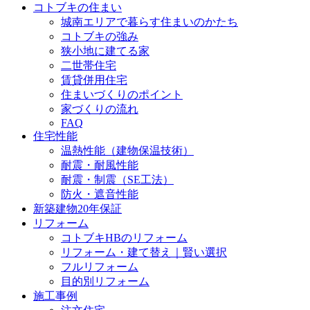
コトブキの住まい
城南エリアで暮らす住まいのかたち
コトブキの強み
狭小地に建てる家
二世帯住宅
賃貸併用住宅
住まいづくりのポイント
家づくりの流れ
FAQ
住宅性能
温熱性能（建物保温技術）
耐震・耐風性能
耐震・制震（SE工法）
防火・遮音性能
新築建物20年保証
リフォーム
コトブキHBのリフォーム
リフォーム・建て替え｜賢い選択
フルリフォーム
目的別リフォーム
施工事例