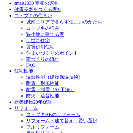
smart2030 零和の家®
健康長寿をつくる家®
コトブキの住まい
城南エリアで暮らす住まいのかたち
コトブキの強み
狭小地に建てる家
二世帯住宅
賃貸併用住宅
住まいづくりのポイント
家づくりの流れ
FAQ
住宅性能
温熱性能（建物保温技術）
耐震・耐風性能
耐震・制震（SE工法）
防火・遮音性能
新築建物20年保証
リフォーム
コトブキHBのリフォーム
リフォーム・建て替え｜賢い選択
フルリフォーム