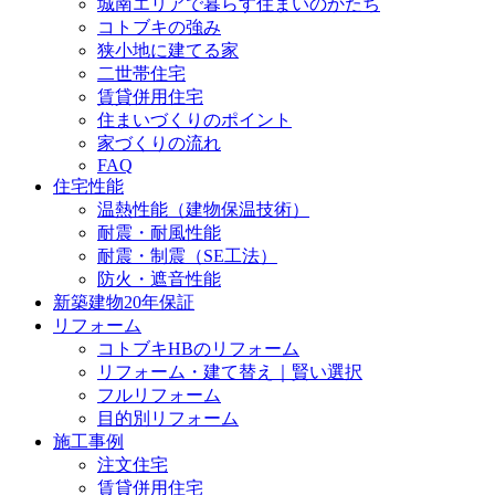
城南エリアで暮らす住まいのかたち
コトブキの強み
狭小地に建てる家
二世帯住宅
賃貸併用住宅
住まいづくりのポイント
家づくりの流れ
FAQ
住宅性能
温熱性能（建物保温技術）
耐震・耐風性能
耐震・制震（SE工法）
防火・遮音性能
新築建物20年保証
リフォーム
コトブキHBのリフォーム
リフォーム・建て替え｜賢い選択
フルリフォーム
目的別リフォーム
施工事例
注文住宅
賃貸併用住宅