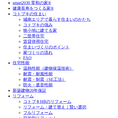
smart2030 零和の家®
健康長寿をつくる家®
コトブキの住まい
城南エリアで暮らす住まいのかたち
コトブキの強み
狭小地に建てる家
二世帯住宅
賃貸併用住宅
住まいづくりのポイント
家づくりの流れ
FAQ
住宅性能
温熱性能（建物保温技術）
耐震・耐風性能
耐震・制震（SE工法）
防火・遮音性能
新築建物20年保証
リフォーム
コトブキHBのリフォーム
リフォーム・建て替え｜賢い選択
フルリフォーム