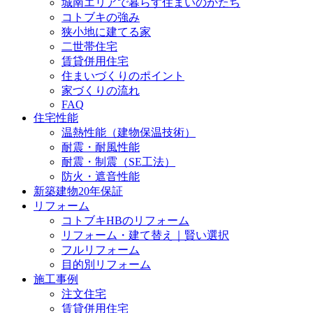
城南エリアで暮らす住まいのかたち
コトブキの強み
狭小地に建てる家
二世帯住宅
賃貸併用住宅
住まいづくりのポイント
家づくりの流れ
FAQ
住宅性能
温熱性能（建物保温技術）
耐震・耐風性能
耐震・制震（SE工法）
防火・遮音性能
新築建物20年保証
リフォーム
コトブキHBのリフォーム
リフォーム・建て替え｜賢い選択
フルリフォーム
目的別リフォーム
施工事例
注文住宅
賃貸併用住宅