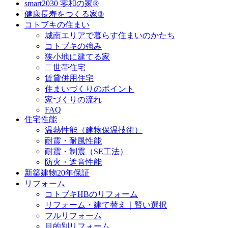
smart2030 零和の家®
健康長寿をつくる家®
コトブキの住まい
城南エリアで暮らす住まいのかたち
コトブキの強み
狭小地に建てる家
二世帯住宅
賃貸併用住宅
住まいづくりのポイント
家づくりの流れ
FAQ
住宅性能
温熱性能（建物保温技術）
耐震・耐風性能
耐震・制震（SE工法）
防火・遮音性能
新築建物20年保証
リフォーム
コトブキHBのリフォーム
リフォーム・建て替え｜賢い選択
フルリフォーム
目的別リフォーム