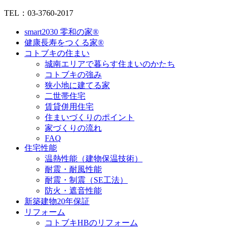
TEL：03-3760-2017
smart2030 零和の家®
健康長寿をつくる家®
コトブキの住まい
城南エリアで暮らす住まいのかたち
コトブキの強み
狭小地に建てる家
二世帯住宅
賃貸併用住宅
住まいづくりのポイント
家づくりの流れ
FAQ
住宅性能
温熱性能（建物保温技術）
耐震・耐風性能
耐震・制震（SE工法）
防火・遮音性能
新築建物20年保証
リフォーム
コトブキHBのリフォーム