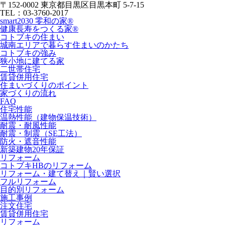
〒152-0002 東京都目黒区目黒本町 5-7-15
TEL：03-3760-2017
smart2030 零和の家®
健康長寿をつくる家®
コトブキの住まい
城南エリアで暮らす住まいのかたち
コトブキの強み
狭小地に建てる家
二世帯住宅
賃貸併用住宅
住まいづくりのポイント
家づくりの流れ
FAQ
住宅性能
温熱性能（建物保温技術）
耐震・耐風性能
耐震・制震（SE工法）
防火・遮音性能
新築建物20年保証
リフォーム
コトブキHBのリフォーム
リフォーム・建て替え｜賢い選択
フルリフォーム
目的別リフォーム
施工事例
注文住宅
賃貸併用住宅
リフォーム