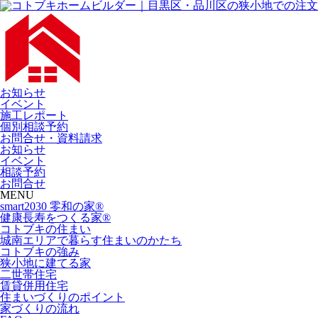
お知らせ
イベント
施工レポート
個別相談予約
お問合せ・資料請求
お知らせ
イベント
相談予約
お問合せ
MENU
smart2030 零和の家®
健康長寿をつくる家®
コトブキの住まい
城南エリアで暮らす住まいのかたち
コトブキの強み
狭小地に建てる家
二世帯住宅
賃貸併用住宅
住まいづくりのポイント
家づくりの流れ