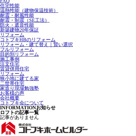
FAQ
住宅性能
温熱性能（建物保温技術）
耐震・耐風性能
耐震・制震（SE工法）
防火・遮音性能
新築建物20年保証
リフォーム
コトブキHBのリフォーム
リフォーム・建て替え｜賢い選択
フルリフォーム
目的別リフォーム
施工事例
注文住宅
賃貸併用住宅
リフォーム
狭小地に建てる家
二世帯住宅
家造り現場勉強塾
お客様の声
会社概要
コトブキ会について
INFORMATION
お知らせ
ロフトの記事一覧
記事がありません