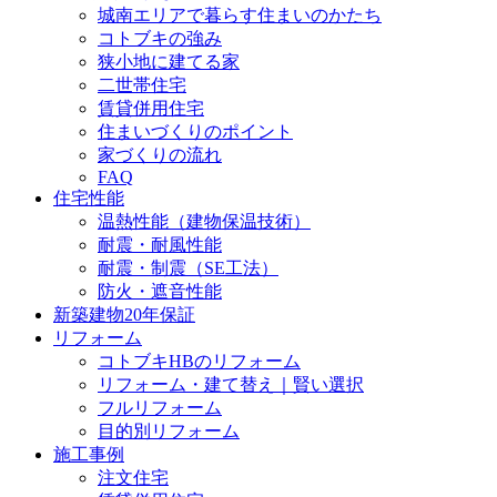
城南エリアで暮らす住まいのかたち
コトブキの強み
狭小地に建てる家
二世帯住宅
賃貸併用住宅
住まいづくりのポイント
家づくりの流れ
FAQ
住宅性能
温熱性能（建物保温技術）
耐震・耐風性能
耐震・制震（SE工法）
防火・遮音性能
新築建物20年保証
リフォーム
コトブキHBのリフォーム
リフォーム・建て替え｜賢い選択
フルリフォーム
目的別リフォーム
施工事例
注文住宅