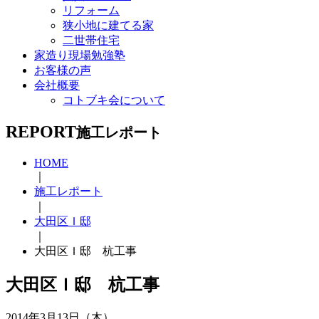
リフォーム
狭小地に建てる家
二世帯住宅
家造り現場勉強塾
お客様の声
会社概要
コトブキ会について
REPORT
施工レポート
HOME
｜
施工レポート
｜
大田区Ｉ邸
｜
大田区Ｉ邸 杭工事
大田区Ｉ邸 杭工事
2014年3月13日（木）