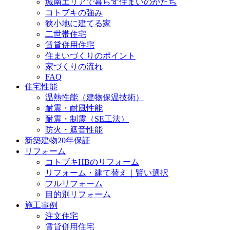
城南エリアで暮らす住まいのかたち
コトブキの強み
狭小地に建てる家
二世帯住宅
賃貸併用住宅
住まいづくりのポイント
家づくりの流れ
FAQ
住宅性能
温熱性能（建物保温技術）
耐震・耐風性能
耐震・制震（SE工法）
防火・遮音性能
新築建物20年保証
リフォーム
コトブキHBのリフォーム
リフォーム・建て替え｜賢い選択
フルリフォーム
目的別リフォーム
施工事例
注文住宅
賃貸併用住宅