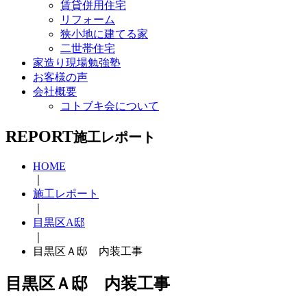
賃貸併用住宅
リフォーム
狭小地に建てる家
二世帯住宅
家造り現場勉強塾
お客様の声
会社概要
コトブキ会について
REPORT
施工レポート
HOME
｜
施工レポート
｜
目黒区A邸
｜
目黒区Ａ邸 内装工事
目黒区Ａ邸 内装工事