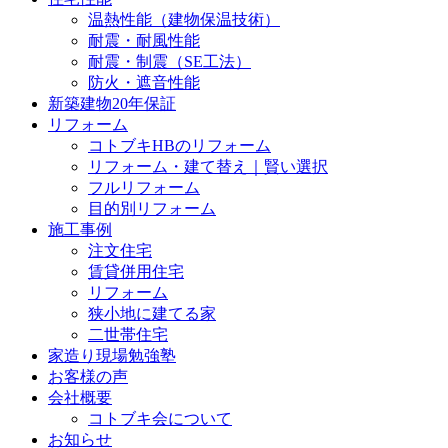
温熱性能（建物保温技術）
耐震・耐風性能
耐震・制震（SE工法）
防火・遮音性能
新築建物20年保証
リフォーム
コトブキHBのリフォーム
リフォーム・建て替え｜賢い選択
フルリフォーム
目的別リフォーム
施工事例
注文住宅
賃貸併用住宅
リフォーム
狭小地に建てる家
二世帯住宅
家造り現場勉強塾
お客様の声
会社概要
コトブキ会について
お知らせ