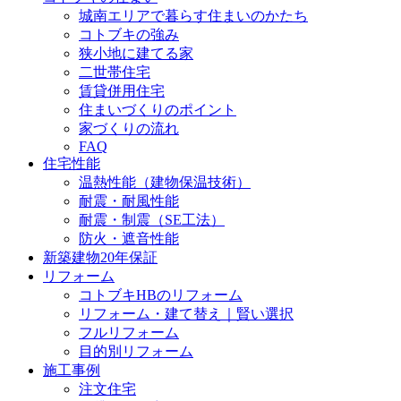
城南エリアで暮らす住まいのかたち
コトブキの強み
狭小地に建てる家
二世帯住宅
賃貸併用住宅
住まいづくりのポイント
家づくりの流れ
FAQ
住宅性能
温熱性能（建物保温技術）
耐震・耐風性能
耐震・制震（SE工法）
防火・遮音性能
新築建物20年保証
リフォーム
コトブキHBのリフォーム
リフォーム・建て替え｜賢い選択
フルリフォーム
目的別リフォーム
施工事例
注文住宅