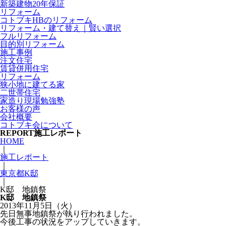
新築建物20年保証
リフォーム
コトブキHBのリフォーム
リフォーム・建て替え｜賢い選択
フルリフォーム
目的別リフォーム
施工事例
注文住宅
賃貸併用住宅
リフォーム
狭小地に建てる家
二世帯住宅
家造り現場勉強塾
お客様の声
会社概要
コトブキ会について
REPORT
施工レポート
HOME
｜
施工レポート
｜
東京都K邸
｜
K邸 地鎮祭
K邸 地鎮祭
2013年11月5日（火）
先日無事地鎮祭が執り行われました。
今後工事の状況をアップしていきます。