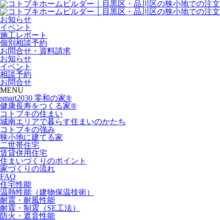
お知らせ
イベント
施工レポート
個別相談予約
お問合せ・資料請求
お知らせ
イベント
相談予約
お問合せ
MENU
smart2030 零和の家®
健康長寿をつくる家®
コトブキの住まい
城南エリアで暮らす住まいのかたち
コトブキの強み
狭小地に建てる家
二世帯住宅
賃貸併用住宅
住まいづくりのポイント
家づくりの流れ
FAQ
住宅性能
温熱性能（建物保温技術）
耐震・耐風性能
耐震・制震（SE工法）
防火・遮音性能