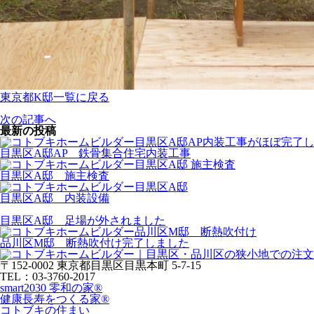
東京都K邸一覧に戻る
次の記事へ
最新の投稿
目黒区A邸AP 鉄骨集合住宅内装工事
目黒区A邸 施主検査
目黒区A邸 内装設備
目黒区A邸 足場が外されました
品川区M邸 断熱吹付け完了しました
〒152-0002 東京都目黒区目黒本町 5-7-15
TEL：03-3760-2017
smart2030 零和の家®
健康長寿をつくる家®
コトブキの住まい