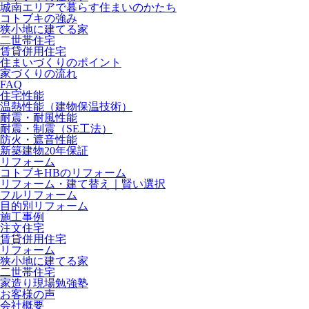
城南エリアで暮らす住まいのかたち
コトブキの強み
狭小地に建てる家
二世帯住宅
賃貸併用住宅
住まいづくりのポイント
家づくりの流れ
FAQ
住宅性能
温熱性能（建物保温技術）
耐震・耐風性能
耐震・制震（SE工法）
防火・遮音性能
新築建物20年保証
リフォーム
コトブキHBのリフォーム
リフォーム・建て替え｜賢い選択
フルリフォーム
目的別リフォーム
施工事例
注文住宅
賃貸併用住宅
リフォーム
狭小地に建てる家
二世帯住宅
家造り現場勉強塾
お客様の声
会社概要