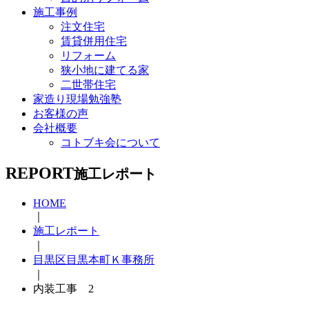
施工事例
注文住宅
賃貸併用住宅
リフォーム
狭小地に建てる家
二世帯住宅
家造り現場勉強塾
お客様の声
会社概要
コトブキ会について
REPORT
施工レポート
HOME
｜
施工レポート
｜
目黒区目黒本町Ｋ事務所
｜
内装工事 2