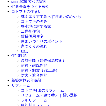
smart2030 零和の家®
健康長寿をつくる家®
コトブキの住まい
城南エリアで暮らす住まいのかたち
コトブキの強み
狭小地に建てる家
二世帯住宅
賃貸併用住宅
住まいづくりのポイント
家づくりの流れ
FAQ
住宅性能
温熱性能（建物保温技術）
耐震・耐風性能
耐震・制震（SE工法）
防火・遮音性能
新築建物20年保証
リフォーム
コトブキHBのリフォーム
リフォーム・建て替え｜賢い選択
フルリフォーム
目的別リフォーム