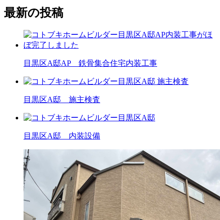
最新の投稿
目黒区A邸AP 鉄骨集合住宅内装工事
目黒区A邸 施主検査
目黒区A邸 内装設備