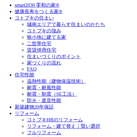
smart2030 零和の家®
健康長寿をつくる家®
コトブキの住まい
城南エリアで暮らす住まいのかたち
コトブキの強み
狭小地に建てる家
二世帯住宅
賃貸併用住宅
住まいづくりのポイント
家づくりの流れ
FAQ
住宅性能
温熱性能（建物保温技術）
耐震・耐風性能
耐震・制震（SE工法）
防火・遮音性能
新築建物20年保証
リフォーム
コトブキHBのリフォーム
リフォーム・建て替え｜賢い選択
フルリフォーム