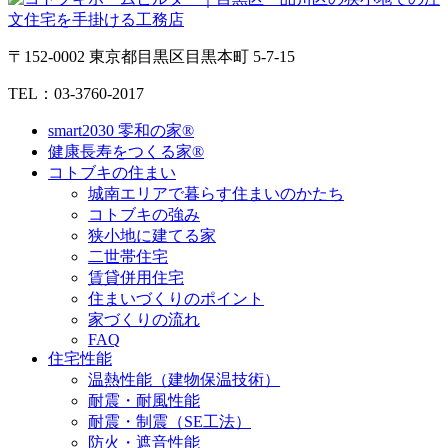
〒152-0002 東京都目黒区目黒本町 5-7-15
TEL：03-3760-2017
smart2030 零和の家®
健康長寿をつくる家®
コトブキの住まい
城南エリアで暮らす住まいのかたち
コトブキの強み
狭小地に建てる家
二世帯住宅
賃貸併用住宅
住まいづくりのポイント
家づくりの流れ
FAQ
住宅性能
温熱性能（建物保温技術）
耐震・耐風性能
耐震・制震（SE工法）
防火・遮音性能