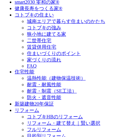
smart2030 零和の家®
健康長寿をつくる家®
コトブキの住まい
城南エリアで暮らす住まいのかたち
コトブキの強み
狭小地に建てる家
二世帯住宅
賃貸併用住宅
住まいづくりのポイント
家づくりの流れ
FAQ
住宅性能
温熱性能（建物保温技術）
耐震・耐風性能
耐震・制震（SE工法）
防火・遮音性能
新築建物20年保証
リフォーム
コトブキHBのリフォーム
リフォーム・建て替え｜賢い選択
フルリフォーム
目的別リフォーム