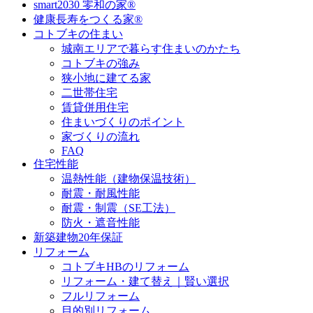
smart2030 零和の家®
健康長寿をつくる家®
コトブキの住まい
城南エリアで暮らす住まいのかたち
コトブキの強み
狭小地に建てる家
二世帯住宅
賃貸併用住宅
住まいづくりのポイント
家づくりの流れ
FAQ
住宅性能
温熱性能（建物保温技術）
耐震・耐風性能
耐震・制震（SE工法）
防火・遮音性能
新築建物20年保証
リフォーム
コトブキHBのリフォーム
リフォーム・建て替え｜賢い選択
フルリフォーム
目的別リフォーム