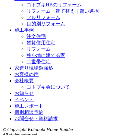
コトブキHBのリフォーム
リフォーム・建て替え｜賢い選択
フルリフォーム
目的別リフォーム
施工事例
注文住宅
賃貸併用住宅
リフォーム
狭小地に建てる家
二世帯住宅
家造り現場勉強塾
お客様の声
会社概要
コトブキ会について
お知らせ
イベント
施工レポート
個別相談予約
お問合せ・資料請求
© Copyright Kotobuki Home Builder
All rights reserved.