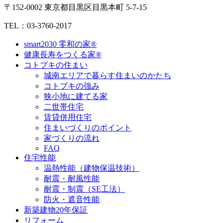
〒152-0002 東京都目黒区目黒本町 5-7-15
TEL：03-3760-2017
smart2030 零和の家®
健康長寿をつくる家®
コトブキの住まい
城南エリアで暮らす住まいのかたち
コトブキの強み
狭小地に建てる家
二世帯住宅
賃貸併用住宅
住まいづくりのポイント
家づくりの流れ
FAQ
住宅性能
温熱性能（建物保温技術）
耐震・耐風性能
耐震・制震（SE工法）
防火・遮音性能
新築建物20年保証
リフォーム