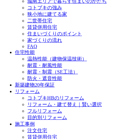
城南エリアで暮らす住まいのかたち
コトブキの強み
狭小地に建てる家
二世帯住宅
賃貸併用住宅
住まいづくりのポイント
家づくりの流れ
FAQ
住宅性能
温熱性能（建物保温技術）
耐震・耐風性能
耐震・制震（SE工法）
防火・遮音性能
新築建物20年保証
リフォーム
コトブキHBのリフォーム
リフォーム・建て替え｜賢い選択
フルリフォーム
目的別リフォーム
施工事例
注文住宅
賃貸併用住宅