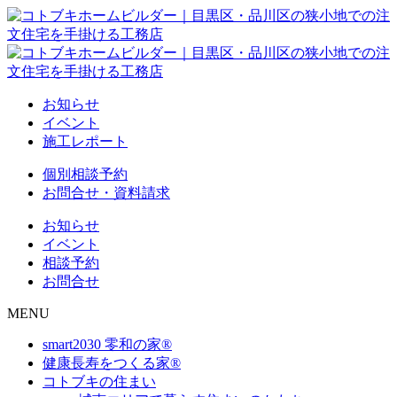
お知らせ
イベント
施工レポート
個別相談予約
お問合せ・資料請求
お知らせ
イベント
相談予約
お問合せ
MENU
smart2030 零和の家®
健康長寿をつくる家®
コトブキの住まい