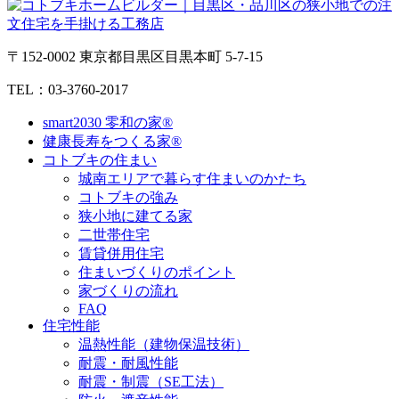
〒152-0002 東京都目黒区目黒本町 5-7-15
TEL：03-3760-2017
smart2030 零和の家®
健康長寿をつくる家®
コトブキの住まい
城南エリアで暮らす住まいのかたち
コトブキの強み
狭小地に建てる家
二世帯住宅
賃貸併用住宅
住まいづくりのポイント
家づくりの流れ
FAQ
住宅性能
温熱性能（建物保温技術）
耐震・耐風性能
耐震・制震（SE工法）