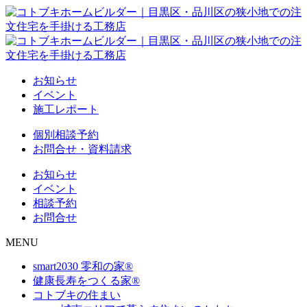
お知らせ
イベント
施工レポート
個別相談予約
お問合せ・資料請求
お知らせ
イベント
相談予約
お問合せ
MENU
smart2030 零和の家®
健康長寿をつくる家®
コトブキの住まい