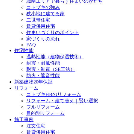
城南エリアで暮らす住まいのかたち
コトブキの強み
狭小地に建てる家
二世帯住宅
賃貸併用住宅
住まいづくりのポイント
家づくりの流れ
FAQ
住宅性能
温熱性能（建物保温技術）
耐震・耐風性能
耐震・制震（SE工法）
防火・遮音性能
新築建物20年保証
リフォーム
コトブキHBのリフォーム
リフォーム・建て替え｜賢い選択
フルリフォーム
目的別リフォーム
施工事例
注文住宅
賃貸併用住宅