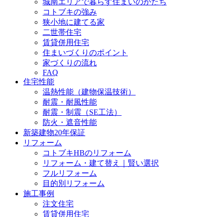
城南エリアで暮らす住まいのかたち
コトブキの強み
狭小地に建てる家
二世帯住宅
賃貸併用住宅
住まいづくりのポイント
家づくりの流れ
FAQ
住宅性能
温熱性能（建物保温技術）
耐震・耐風性能
耐震・制震（SE工法）
防火・遮音性能
新築建物20年保証
リフォーム
コトブキHBのリフォーム
リフォーム・建て替え｜賢い選択
フルリフォーム
目的別リフォーム
施工事例
注文住宅
賃貸併用住宅