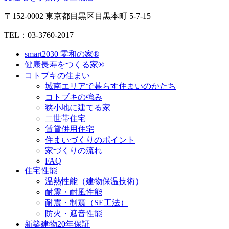
〒152-0002 東京都目黒区目黒本町 5-7-15
TEL：03-3760-2017
smart2030 零和の家®
健康長寿をつくる家®
コトブキの住まい
城南エリアで暮らす住まいのかたち
コトブキの強み
狭小地に建てる家
二世帯住宅
賃貸併用住宅
住まいづくりのポイント
家づくりの流れ
FAQ
住宅性能
温熱性能（建物保温技術）
耐震・耐風性能
耐震・制震（SE工法）
防火・遮音性能
新築建物20年保証