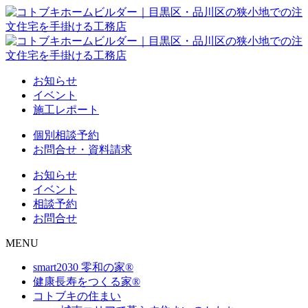
お知らせ
イベント
施工レポート
個別相談予約
お問合せ・資料請求
お知らせ
イベント
相談予約
お問合せ
MENU
smart2030 零和の家®
健康長寿をつくる家®
コトブキの住まい