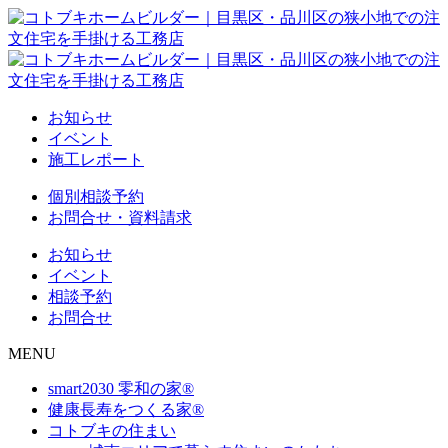
お知らせ
イベント
施工レポート
個別相談予約
お問合せ・資料請求
お知らせ
イベント
相談予約
お問合せ
MENU
smart2030 零和の家®
健康長寿をつくる家®
コトブキの住まい