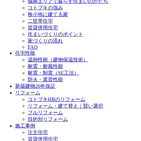
城南エリアで暮らす住まいのかたち
コトブキの強み
狭小地に建てる家
二世帯住宅
賃貸併用住宅
住まいづくりのポイント
家づくりの流れ
FAQ
住宅性能
温熱性能（建物保温技術）
耐震・耐風性能
耐震・制震（SE工法）
防火・遮音性能
新築建物20年保証
リフォーム
コトブキHBのリフォーム
リフォーム・建て替え｜賢い選択
フルリフォーム
目的別リフォーム
施工事例
注文住宅
賃貸併用住宅