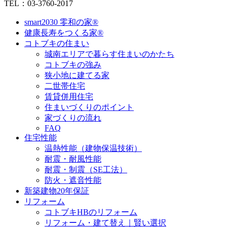
TEL：03-3760-2017
smart2030 零和の家®
健康長寿をつくる家®
コトブキの住まい
城南エリアで暮らす住まいのかたち
コトブキの強み
狭小地に建てる家
二世帯住宅
賃貸併用住宅
住まいづくりのポイント
家づくりの流れ
FAQ
住宅性能
温熱性能（建物保温技術）
耐震・耐風性能
耐震・制震（SE工法）
防火・遮音性能
新築建物20年保証
リフォーム
コトブキHBのリフォーム
リフォーム・建て替え｜賢い選択