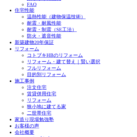
FAQ
住宅性能
温熱性能（建物保温技術）
耐震・耐風性能
耐震・制震（SE工法）
防火・遮音性能
新築建物20年保証
リフォーム
コトブキHBのリフォーム
リフォーム・建て替え｜賢い選択
フルリフォーム
目的別リフォーム
施工事例
注文住宅
賃貸併用住宅
リフォーム
狭小地に建てる家
二世帯住宅
家造り現場勉強塾
お客様の声
会社概要