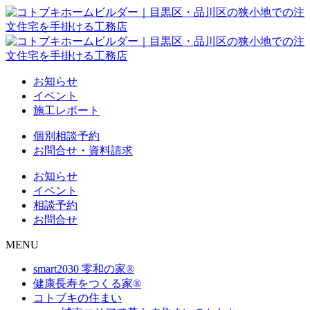
お知らせ
イベント
施工レポート
個別相談予約
お問合せ・資料請求
お知らせ
イベント
相談予約
お問合せ
MENU
smart2030 零和の家®
健康長寿をつくる家®
コトブキの住まい