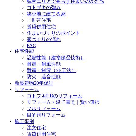
城南エリアで暮らす住まいのかたち
コトブキの強み
狭小地に建てる家
二世帯住宅
賃貸併用住宅
住まいづくりのポイント
家づくりの流れ
FAQ
住宅性能
温熱性能（建物保温技術）
耐震・耐風性能
耐震・制震（SE工法）
防火・遮音性能
新築建物20年保証
リフォーム
コトブキHBのリフォーム
リフォーム・建て替え｜賢い選択
フルリフォーム
目的別リフォーム
施工事例
注文住宅
賃貸併用住宅