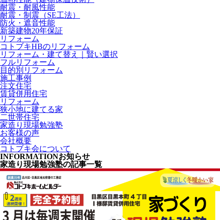
耐震・耐風性能
耐震・制震（SE工法）
防火・遮音性能
新築建物20年保証
リフォーム
コトブキHBのリフォーム
リフォーム・建て替え｜賢い選択
フルリフォーム
目的別リフォーム
施工事例
注文住宅
賃貸併用住宅
リフォーム
狭小地に建てる家
二世帯住宅
家造り現場勉強塾
お客様の声
会社概要
コトブキ会について
INFORMATION
お知らせ
家造り現場勉強塾の記事一覧