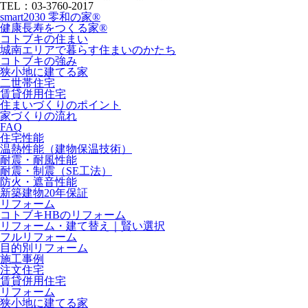
TEL：03-3760-2017
smart2030 零和の家®
健康長寿をつくる家®
コトブキの住まい
城南エリアで暮らす住まいのかたち
コトブキの強み
狭小地に建てる家
二世帯住宅
賃貸併用住宅
住まいづくりのポイント
家づくりの流れ
FAQ
住宅性能
温熱性能（建物保温技術）
耐震・耐風性能
耐震・制震（SE工法）
防火・遮音性能
新築建物20年保証
リフォーム
コトブキHBのリフォーム
リフォーム・建て替え｜賢い選択
フルリフォーム
目的別リフォーム
施工事例
注文住宅
賃貸併用住宅
リフォーム
狭小地に建てる家