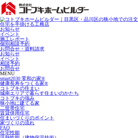
お知らせ
イベント
施工レポート
個別相談予約
お問合せ・資料請求
お知らせ
イベント
相談予約
お問合せ
MENU
smart2030 零和の家®
健康長寿をつくる家®
コトブキの住まい
城南エリアで暮らす住まいのかたち
コトブキの強み
狭小地に建てる家
二世帯住宅
賃貸併用住宅
住まいづくりのポイント
家づくりの流れ
FAQ
住宅性能
温熱性能（建物保温技術）