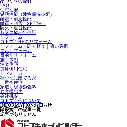
家づくりの流れ
FAQ
住宅性能
温熱性能（建物保温技術）
耐震・耐風性能
耐震・制震（SE工法）
防火・遮音性能
新築建物20年保証
リフォーム
コトブキHBのリフォーム
リフォーム・建て替え｜賢い選択
フルリフォーム
目的別リフォーム
施工事例
注文住宅
賃貸併用住宅
リフォーム
狭小地に建てる家
二世帯住宅
家造り現場勉強塾
お客様の声
会社概要
コトブキ会について
INFORMATION
お知らせ
階段施工の記事一覧
記事がありません