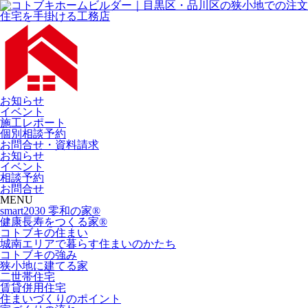
お知らせ
イベント
施工レポート
個別相談予約
お問合せ・資料請求
お知らせ
イベント
相談予約
お問合せ
MENU
smart2030 零和の家®
健康長寿をつくる家®
コトブキの住まい
城南エリアで暮らす住まいのかたち
コトブキの強み
狭小地に建てる家
二世帯住宅
賃貸併用住宅
住まいづくりのポイント