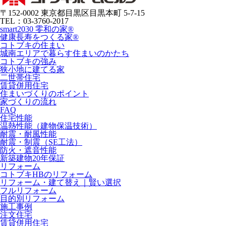
〒152-0002 東京都目黒区目黒本町 5-7-15
TEL：03-3760-2017
smart2030 零和の家®
健康長寿をつくる家®
コトブキの住まい
城南エリアで暮らす住まいのかたち
コトブキの強み
狭小地に建てる家
二世帯住宅
賃貸併用住宅
住まいづくりのポイント
家づくりの流れ
FAQ
住宅性能
温熱性能（建物保温技術）
耐震・耐風性能
耐震・制震（SE工法）
防火・遮音性能
新築建物20年保証
リフォーム
コトブキHBのリフォーム
リフォーム・建て替え｜賢い選択
フルリフォーム
目的別リフォーム
施工事例
注文住宅
賃貸併用住宅