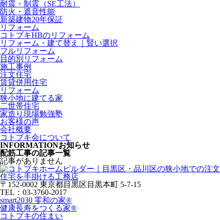
耐震・制震（SE工法）
防火・遮音性能
新築建物20年保証
リフォーム
コトブキHBのリフォーム
リフォーム・建て替え｜賢い選択
フルリフォーム
目的別リフォーム
施工事例
注文住宅
賃貸併用住宅
リフォーム
狭小地に建てる家
二世帯住宅
家造り現場勉強塾
お客様の声
会社概要
コトブキ会について
INFORMATION
お知らせ
配筋工事の記事一覧
記事がありません
〒152-0002 東京都目黒区目黒本町 5-7-15
TEL：03-3760-2017
smart2030 零和の家®
健康長寿をつくる家®
コトブキの住まい