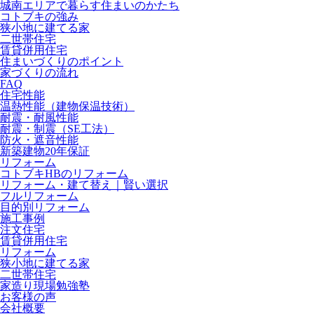
城南エリアで暮らす住まいのかたち
コトブキの強み
狭小地に建てる家
二世帯住宅
賃貸併用住宅
住まいづくりのポイント
家づくりの流れ
FAQ
住宅性能
温熱性能（建物保温技術）
耐震・耐風性能
耐震・制震（SE工法）
防火・遮音性能
新築建物20年保証
リフォーム
コトブキHBのリフォーム
リフォーム・建て替え｜賢い選択
フルリフォーム
目的別リフォーム
施工事例
注文住宅
賃貸併用住宅
リフォーム
狭小地に建てる家
二世帯住宅
家造り現場勉強塾
お客様の声
会社概要