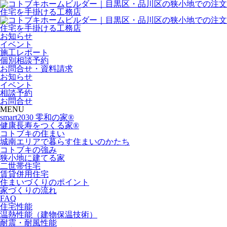
お知らせ
イベント
施工レポート
個別相談予約
お問合せ・資料請求
お知らせ
イベント
相談予約
お問合せ
MENU
smart2030 零和の家®
健康長寿をつくる家®
コトブキの住まい
城南エリアで暮らす住まいのかたち
コトブキの強み
狭小地に建てる家
二世帯住宅
賃貸併用住宅
住まいづくりのポイント
家づくりの流れ
FAQ
住宅性能
温熱性能（建物保温技術）
耐震・耐風性能