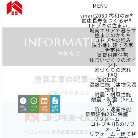
MENU
smart2030 零和の家®
健康長寿をつくる家®
コトブキの住まい
城南エリアで暮らす
住まいのかたち
INFORMATION
コトブキの強み
狭小地に建てる家
二世帯住宅
お知らせ
賃貸併用住宅
住まいづくりのポイ
ント
家づくりの流れ
FAQ
塗装工事の記事一覧
住宅性能
温熱性能（建物保温
技術）
記事がありません
耐震・耐風性能
耐震・制震（SE工
法）
お知
イベ
相談
お問
防火・遮音性能
らせ
ント
予約
合せ
新築建物20年保証
リフォーム
コトブキHBのリフ
ォーム
〒152-0002 東京都目黒区目黒本町 5-7-15
リフォーム・建て替