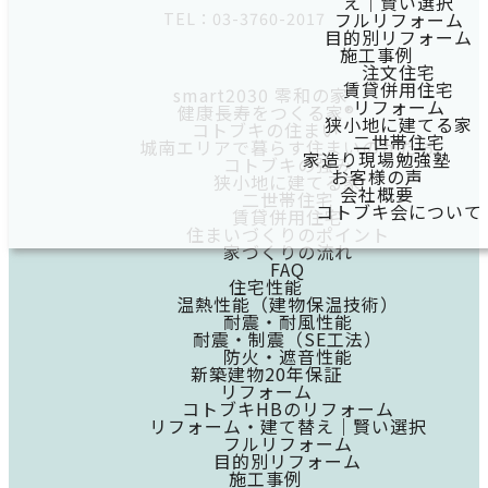
え｜賢い選択
フルリフォーム
TEL：03-3760-2017
目的別リフォーム
施工事例
注文住宅
賃貸併用住宅
smart2030 零和の家®
リフォーム
健康長寿をつくる家®
狭小地に建てる家
コトブキの住まい
二世帯住宅
城南エリアで暮らす住まいのかたち
家造り現場勉強塾
コトブキの強み
お客様の声
狭小地に建てる家
会社概要
二世帯住宅
コトブキ会について
賃貸併用住宅
住まいづくりのポイント
家づくりの流れ
FAQ
住宅性能
温熱性能（建物保温技術）
耐震・耐風性能
耐震・制震（SE工法）
防火・遮音性能
新築建物20年保証
リフォーム
コトブキHBのリフォーム
リフォーム・建て替え｜賢い選択
フルリフォーム
目的別リフォーム
施工事例