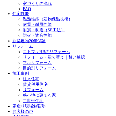
家づくりの流れ
FAQ
住宅性能
温熱性能（建物保温技術）
耐震・耐風性能
耐震・制震（SE工法）
防火・遮音性能
新築建物20年保証
リフォーム
コトブキHBのリフォーム
リフォーム・建て替え｜賢い選択
フルリフォーム
目的別リフォーム
施工事例
注文住宅
賃貸併用住宅
リフォーム
狭小地に建てる家
二世帯住宅
家造り現場勉強塾
お客様の声