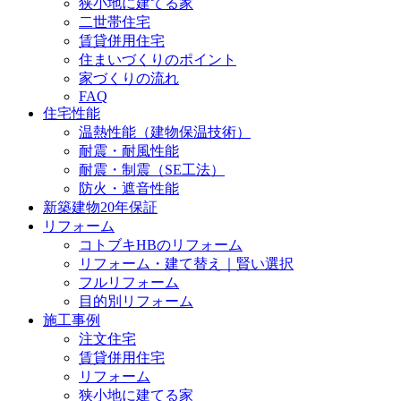
狭小地に建てる家
二世帯住宅
賃貸併用住宅
住まいづくりのポイント
家づくりの流れ
FAQ
住宅性能
温熱性能（建物保温技術）
耐震・耐風性能
耐震・制震（SE工法）
防火・遮音性能
新築建物20年保証
リフォーム
コトブキHBのリフォーム
リフォーム・建て替え｜賢い選択
フルリフォーム
目的別リフォーム
施工事例
注文住宅
賃貸併用住宅
リフォーム
狭小地に建てる家