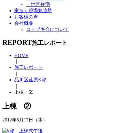
二世帯住宅
家造り現場勉強塾
お客様の声
会社概要
コトブキ会について
REPORT
施工レポート
HOME
｜
施工レポート
｜
品川区荏原K邸
｜
上棟 ②
上棟 ②
2012年5月17日（木）