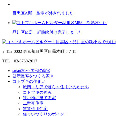
目黒区A邸 足場が外されました
品川区M邸 断熱吹付け完了しました
〒152-0002 東京都目黒区目黒本町 5-7-15
TEL：03-3760-2017
smart2030 零和の家®
健康長寿をつくる家®
コトブキの住まい
城南エリアで暮らす住まいのかたち
コトブキの強み
狭小地に建てる家
二世帯住宅
賃貸併用住宅
住まいづくりのポイント