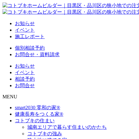
お知らせ
イベント
施工レポート
個別相談予約
お問合せ・資料請求
お知らせ
イベント
相談予約
お問合せ
MENU
smart2030 零和の家®
健康長寿をつくる家®
コトブキの住まい
城南エリアで暮らす住まいのかたち
コトブキの強み