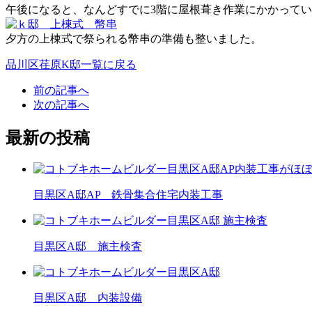
午後になると、なんどすでに3階に屋根葺き作業にかかって
夕方の上棟式で祭られる幣串の準備も整いました。
品川区荏原K邸一覧に戻る
前の記事へ
次の記事へ
最新の投稿
目黒区A邸AP 鉄骨集合住宅内装工事
目黒区A邸 施主検査
目黒区A邸 内装設備