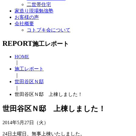
二世帯住宅
家造り現場勉強塾
お客様の声
会社概要
コトブキ会について
REPORT
施工レポート
HOME
｜
施工レポート
｜
世田谷区Ｎ邸
｜
世田谷区Ｎ邸 上棟しました！
世田谷区Ｎ邸 上棟しました！
2014年5月27日（火）
24日土曜日、無事上棟いたしました。