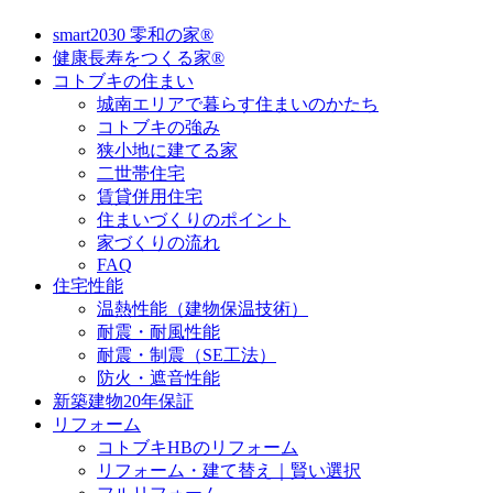
smart2030 零和の家®
健康長寿をつくる家®
コトブキの住まい
城南エリアで暮らす住まいのかたち
コトブキの強み
狭小地に建てる家
二世帯住宅
賃貸併用住宅
住まいづくりのポイント
家づくりの流れ
FAQ
住宅性能
温熱性能（建物保温技術）
耐震・耐風性能
耐震・制震（SE工法）
防火・遮音性能
新築建物20年保証
リフォーム
コトブキHBのリフォーム
リフォーム・建て替え｜賢い選択