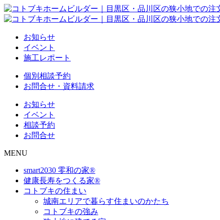
お知らせ
イベント
施工レポート
個別相談予約
お問合せ・資料請求
お知らせ
イベント
相談予約
お問合せ
MENU
smart2030 零和の家®
健康長寿をつくる家®
コトブキの住まい
城南エリアで暮らす住まいのかたち
コトブキの強み