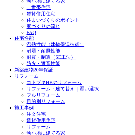
狭小地に建てる家
二世帯住宅
賃貸併用住宅
住まいづくりのポイント
家づくりの流れ
FAQ
住宅性能
温熱性能（建物保温技術）
耐震・耐風性能
耐震・制震（SE工法）
防火・遮音性能
新築建物20年保証
リフォーム
コトブキHBのリフォーム
リフォーム・建て替え｜賢い選択
フルリフォーム
目的別リフォーム
施工事例
注文住宅
賃貸併用住宅
リフォーム
狭小地に建てる家