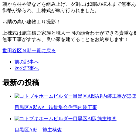
朝から柱や梁などを組み上げ、夕刻には2階の棟木まで無事
御幣が祭られ、上棟式が執り行われました。
お隣の高い建物より撮影！
上棟式は施主様ご家族と職人一同の顔合わせができる貴重な
無事工事がすすみ、良い家を建てることをお約束します！
世田谷区Ｎ邸一覧に戻る
前の記事へ
次の記事へ
最新の投稿
目黒区A邸AP 鉄骨集合住宅内装工事
目黒区A邸 施主検査