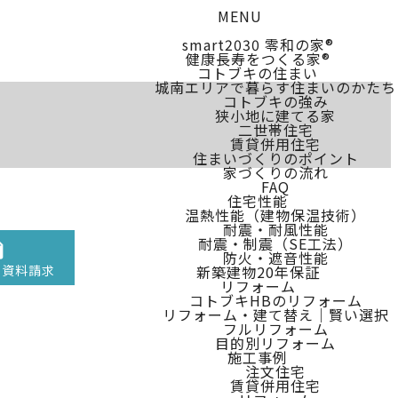
MENU
smart2030 零和の家®
健康長寿をつくる家®
コトブキの住まい
城南エリアで暮らす住まいのかたち
コトブキの強み
狭小地に建てる家
二世帯住宅
賃貸併用住宅
住まいづくりのポイント
家づくりの流れ
FAQ
住宅性能
温熱性能（建物保温技術）
耐震・耐風性能
耐震・制震（SE工法）
防火・遮音性能
・資料請求
新築建物20年保証
リフォーム
コトブキHBのリフォーム
リフォーム・建て替え｜賢い選択
フルリフォーム
目的別リフォーム
施工事例
注文住宅
賃貸併用住宅