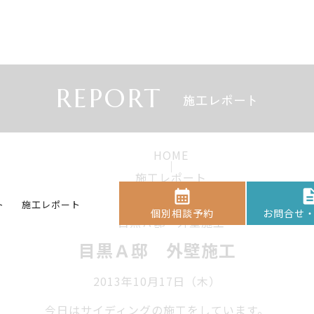
REPORT
施工レポート
HOME
｜
施工レポート
｜
目黒区A邸
ト
施工レポート
｜
個別相談予約
お問合せ
目黒Ａ邸 外壁施工
目黒Ａ邸 外壁施工
2013年10月17日（木）
今日はサイディングの施工をしています。