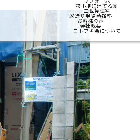
リフォーム
狭小地に建てる家
二世帯住宅
家造り現場勉強塾
お客様の声
会社概要
コトブキ会について