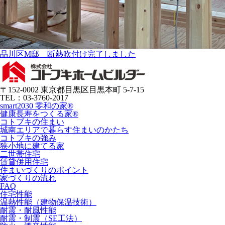
品川区M邸 断熱吹付け完了しました
〒152-0002 東京都目黒区目黒本町 5-7-15
TEL：03-3760-2017
smart2030 零和の家®
健康長寿をつくる家®
コトブキの住まい
城南エリアで暮らす住まいのかたち
コトブキの強み
狭小地に建てる家
二世帯住宅
賃貸併用住宅
住まいづくりのポイント
家づくりの流れ
FAQ
住宅性能
温熱性能（建物保温技術）
耐震・耐風性能
耐震・制震（SE工法）