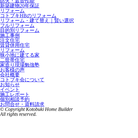
防火・遮音性能
新築建物20年保証
リフォーム
コトブキHBのリフォーム
リフォーム・建て替え｜賢い選択
フルリフォーム
目的別リフォーム
施工事例
注文住宅
賃貸併用住宅
リフォーム
狭小地に建てる家
二世帯住宅
家造り現場勉強塾
お客様の声
会社概要
コトブキ会について
お知らせ
イベント
施工レポート
個別相談予約
お問合せ・資料請求
© Copyright Kotobuki Home Builder
All rights reserved.