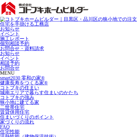
お知らせ
イベント
施工レポート
個別相談予約
お問合せ・資料請求
お知らせ
イベント
相談予約
お問合せ
MENU
smart2030 零和の家®
健康長寿をつくる家®
コトブキの住まい
城南エリアで暮らす住まいのかたち
コトブキの強み
狭小地に建てる家
二世帯住宅
賃貸併用住宅
住まいづくりのポイント
家づくりの流れ
FAQ
住宅性能
温熱性能（建物保温技術）