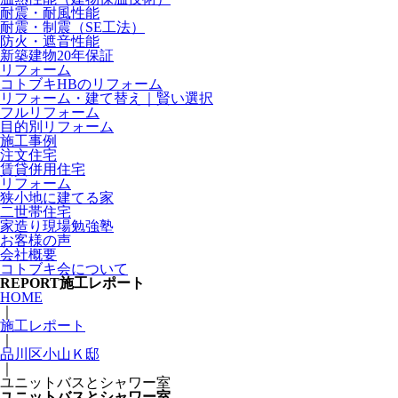
耐震・耐風性能
耐震・制震（SE工法）
防火・遮音性能
新築建物20年保証
リフォーム
コトブキHBのリフォーム
リフォーム・建て替え｜賢い選択
フルリフォーム
目的別リフォーム
施工事例
注文住宅
賃貸併用住宅
リフォーム
狭小地に建てる家
二世帯住宅
家造り現場勉強塾
お客様の声
会社概要
コトブキ会について
REPORT
施工レポート
HOME
｜
施工レポート
｜
品川区小山Ｋ邸
｜
ユニットバスとシャワー室
ユニットバスとシャワー室