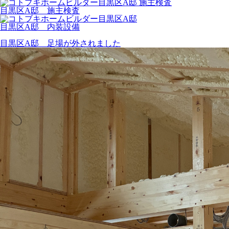
目黒区A邸 施主検査
目黒区A邸 内装設備
目黒区A邸 足場が外されました