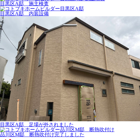
目黒区A邸 施主検査
目黒区A邸 内装設備
目黒区A邸 足場が外されました
品川区M邸 断熱吹付け完了しました