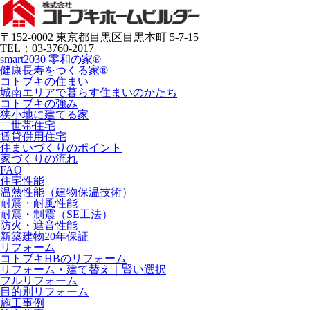
〒152-0002 東京都目黒区目黒本町 5-7-15
TEL：03-3760-2017
smart2030 零和の家®
健康長寿をつくる家®
コトブキの住まい
城南エリアで暮らす住まいのかたち
コトブキの強み
狭小地に建てる家
二世帯住宅
賃貸併用住宅
住まいづくりのポイント
家づくりの流れ
FAQ
住宅性能
温熱性能（建物保温技術）
耐震・耐風性能
耐震・制震（SE工法）
防火・遮音性能
新築建物20年保証
リフォーム
コトブキHBのリフォーム
リフォーム・建て替え｜賢い選択
フルリフォーム
目的別リフォーム
施工事例