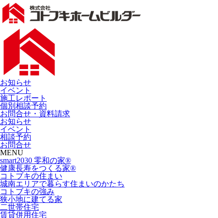
お知らせ
イベント
施工レポート
個別相談予約
お問合せ・資料請求
お知らせ
イベント
相談予約
お問合せ
MENU
smart2030 零和の家®
健康長寿をつくる家®
コトブキの住まい
城南エリアで暮らす住まいのかたち
コトブキの強み
狭小地に建てる家
二世帯住宅
賃貸併用住宅