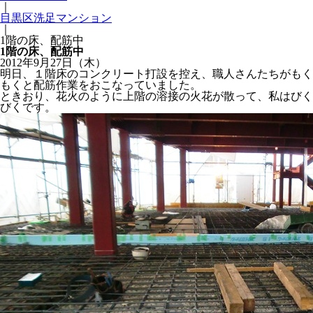
｜
目黒区洗足マンション
｜
1階の床、配筋中
1階の床、配筋中
2012年9月27日（木）
明日、１階床のコンクリート打設を控え、職人さんたちがもく
もくと配筋作業をおこなっていました。
ときおり、花火のように上階の溶接の火花が散って、私はびく
びくです。