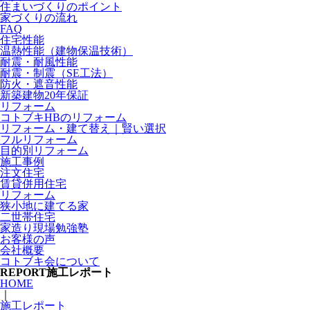
住まいづくりのポイント
家づくりの流れ
FAQ
住宅性能
温熱性能（建物保温技術）
耐震・耐風性能
耐震・制震（SE工法）
防火・遮音性能
新築建物20年保証
リフォーム
コトブキHBのリフォーム
リフォーム・建て替え｜賢い選択
フルリフォーム
目的別リフォーム
施工事例
注文住宅
賃貸併用住宅
リフォーム
狭小地に建てる家
二世帯住宅
家造り現場勉強塾
お客様の声
会社概要
コトブキ会について
REPORT
施工レポート
HOME
｜
施工レポート