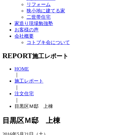
リフォーム
狭小地に建てる家
二世帯住宅
家造り現場勉強塾
お客様の声
会社概要
コトブキ会について
REPORT
施工レポート
HOME
｜
施工レポート
｜
注文住宅
｜
目黒区Ｍ邸 上棟
目黒区Ｍ邸 上棟
2016年5月21日（土）