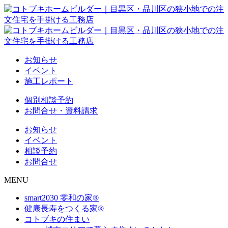
お知らせ
イベント
施工レポート
個別相談予約
お問合せ・資料請求
お知らせ
イベント
相談予約
お問合せ
MENU
smart2030 零和の家®
健康長寿をつくる家®
コトブキの住まい