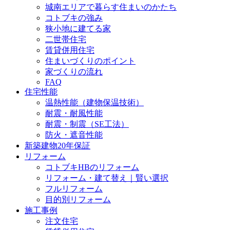
城南エリアで暮らす住まいのかたち
コトブキの強み
狭小地に建てる家
二世帯住宅
賃貸併用住宅
住まいづくりのポイント
家づくりの流れ
FAQ
住宅性能
温熱性能（建物保温技術）
耐震・耐風性能
耐震・制震（SE工法）
防火・遮音性能
新築建物20年保証
リフォーム
コトブキHBのリフォーム
リフォーム・建て替え｜賢い選択
フルリフォーム
目的別リフォーム
施工事例
注文住宅