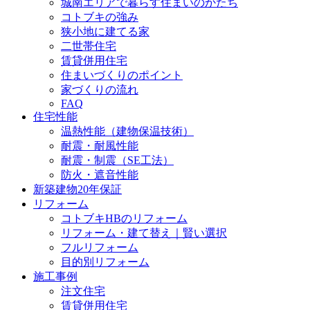
城南エリアで暮らす住まいのかたち
コトブキの強み
狭小地に建てる家
二世帯住宅
賃貸併用住宅
住まいづくりのポイント
家づくりの流れ
FAQ
住宅性能
温熱性能（建物保温技術）
耐震・耐風性能
耐震・制震（SE工法）
防火・遮音性能
新築建物20年保証
リフォーム
コトブキHBのリフォーム
リフォーム・建て替え｜賢い選択
フルリフォーム
目的別リフォーム
施工事例
注文住宅
賃貸併用住宅