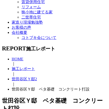
賃貸併用住宅
リフォーム
狭小地に建てる家
二世帯住宅
家造り現場勉強塾
お客様の声
会社概要
コトブキ会について
REPORT
施工レポート
HOME
｜
施工レポート
｜
世田谷区Ｙ邸2
｜
世田谷区Ｙ邸 ベタ基礎 コンクリート打設
世田谷区Ｙ邸 ベタ基礎 コンクリー
ト打設