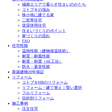
城南エリアで暮らす住まいのかたち
コトブキの強み
狭小地に建てる家
二世帯住宅
賃貸併用住宅
住まいづくりのポイント
家づくりの流れ
FAQ
住宅性能
温熱性能（建物保温技術）
耐震・耐風性能
耐震・制震（SE工法）
防火・遮音性能
新築建物20年保証
リフォーム
コトブキHBのリフォーム
リフォーム・建て替え｜賢い選択
フルリフォーム
目的別リフォーム
施工事例
注文住宅