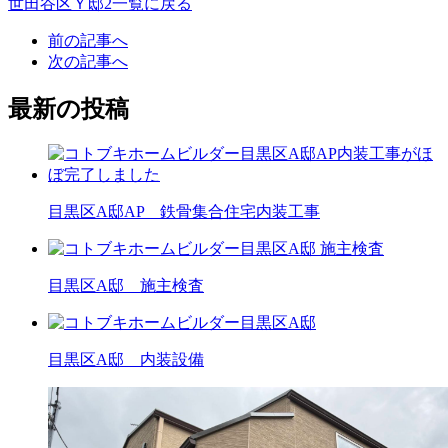
世田谷区Ｙ邸2一覧に戻る
前の記事へ
次の記事へ
最新の投稿
目黒区A邸AP 鉄骨集合住宅内装工事
目黒区A邸 施主検査
目黒区A邸 内装設備