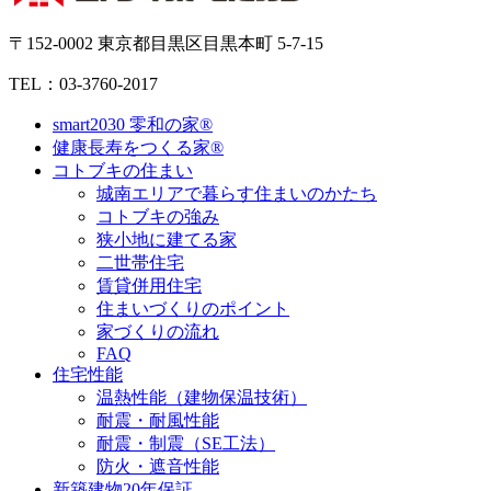
〒152-0002 東京都目黒区目黒本町 5-7-15
TEL：03-3760-2017
smart2030 零和の家®
健康長寿をつくる家®
コトブキの住まい
城南エリアで暮らす住まいのかたち
コトブキの強み
狭小地に建てる家
二世帯住宅
賃貸併用住宅
住まいづくりのポイント
家づくりの流れ
FAQ
住宅性能
温熱性能（建物保温技術）
耐震・耐風性能
耐震・制震（SE工法）
防火・遮音性能
新築建物20年保証