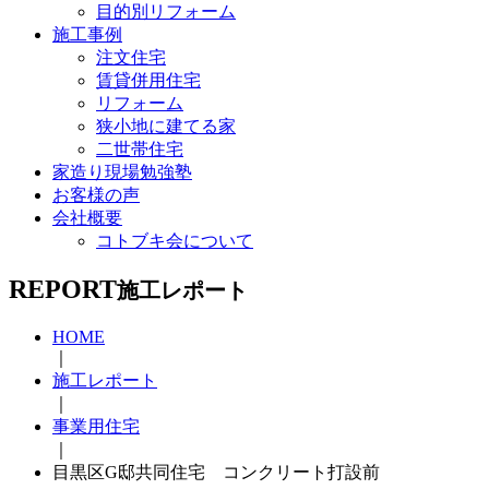
目的別リフォーム
施工事例
注文住宅
賃貸併用住宅
リフォーム
狭小地に建てる家
二世帯住宅
家造り現場勉強塾
お客様の声
会社概要
コトブキ会について
REPORT
施工レポート
HOME
｜
施工レポート
｜
事業用住宅
｜
目黒区G邸共同住宅 コンクリート打設前