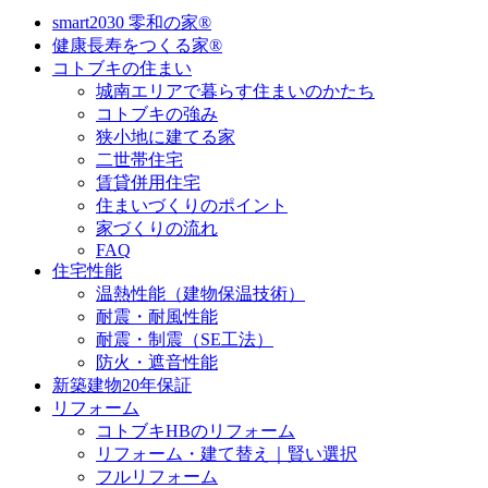
smart2030 零和の家®
健康長寿をつくる家®
コトブキの住まい
城南エリアで暮らす住まいのかたち
コトブキの強み
狭小地に建てる家
二世帯住宅
賃貸併用住宅
住まいづくりのポイント
家づくりの流れ
FAQ
住宅性能
温熱性能（建物保温技術）
耐震・耐風性能
耐震・制震（SE工法）
防火・遮音性能
新築建物20年保証
リフォーム
コトブキHBのリフォーム
リフォーム・建て替え｜賢い選択
フルリフォーム