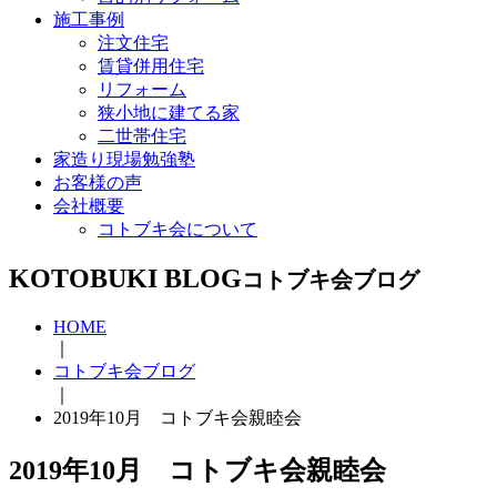
施工事例
注文住宅
賃貸併用住宅
リフォーム
狭小地に建てる家
二世帯住宅
家造り現場勉強塾
お客様の声
会社概要
コトブキ会について
KOTOBUKI BLOG
コトブキ会ブログ
HOME
｜
コトブキ会ブログ
｜
2019年10月 コトブキ会親睦会
2019年10月 コトブキ会親睦会