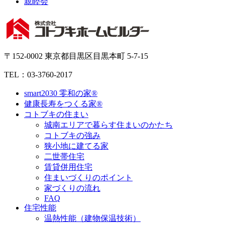
親睦会
〒152-0002 東京都目黒区目黒本町 5-7-15
TEL：03-3760-2017
smart2030 零和の家®
健康長寿をつくる家®
コトブキの住まい
城南エリアで暮らす住まいのかたち
コトブキの強み
狭小地に建てる家
二世帯住宅
賃貸併用住宅
住まいづくりのポイント
家づくりの流れ
FAQ
住宅性能
温熱性能（建物保温技術）