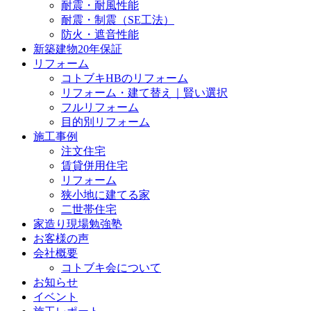
耐震・耐風性能
耐震・制震（SE工法）
防火・遮音性能
新築建物20年保証
リフォーム
コトブキHBのリフォーム
リフォーム・建て替え｜賢い選択
フルリフォーム
目的別リフォーム
施工事例
注文住宅
賃貸併用住宅
リフォーム
狭小地に建てる家
二世帯住宅
家造り現場勉強塾
お客様の声
会社概要
コトブキ会について
お知らせ
イベント