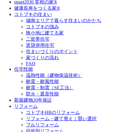
smart2030 零和の家®
健康長寿をつくる家®
コトブキの住まい
城南エリアで暮らす住まいのかたち
コトブキの強み
狭小地に建てる家
二世帯住宅
賃貸併用住宅
住まいづくりのポイント
家づくりの流れ
FAQ
住宅性能
温熱性能（建物保温技術）
耐震・耐風性能
耐震・制震（SE工法）
防火・遮音性能
新築建物20年保証
リフォーム
コトブキHBのリフォーム
リフォーム・建て替え｜賢い選択
フルリフォーム
目的別リフォーム