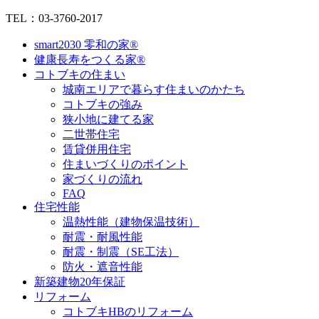
TEL：03-3760-2017
smart2030 零和の家®
健康長寿をつくる家®
コトブキの住まい
城南エリアで暮らす住まいのかたち
コトブキの強み
狭小地に建てる家
二世帯住宅
賃貸併用住宅
住まいづくりのポイント
家づくりの流れ
FAQ
住宅性能
温熱性能（建物保温技術）
耐震・耐風性能
耐震・制震（SE工法）
防火・遮音性能
新築建物20年保証
リフォーム
コトブキHBのリフォーム