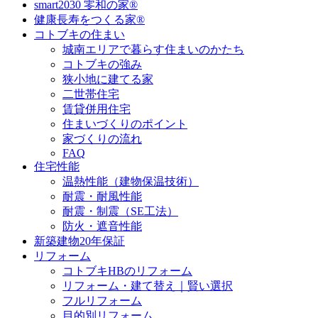
smart2030 零和の家®
健康長寿をつくる家®
コトブキの住まい
城南エリアで暮らす住まいのかたち
コトブキの強み
狭小地に建てる家
二世帯住宅
賃貸併用住宅
住まいづくりのポイント
家づくりの流れ
FAQ
住宅性能
温熱性能（建物保温技術）
耐震・耐風性能
耐震・制震（SE工法）
防火・遮音性能
新築建物20年保証
リフォーム
コトブキHBのリフォーム
リフォーム・建て替え｜賢い選択
フルリフォーム
目的別リフォーム