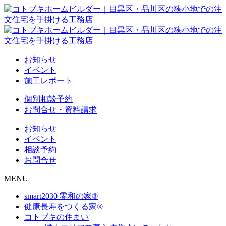
お知らせ
イベント
施工レポート
個別相談予約
お問合せ・資料請求
お知らせ
イベント
相談予約
お問合せ
MENU
smart2030 零和の家®
健康長寿をつくる家®
コトブキの住まい