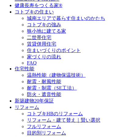
健康長寿をつくる家®
コトブキの住まい
城南エリアで暮らす住まいのかたち
コトブキの強み
狭小地に建てる家
二世帯住宅
賃貸併用住宅
住まいづくりのポイント
家づくりの流れ
FAQ
住宅性能
温熱性能（建物保温技術）
耐震・耐風性能
耐震・制震（SE工法）
防火・遮音性能
新築建物20年保証
リフォーム
コトブキHBのリフォーム
リフォーム・建て替え｜賢い選択
フルリフォーム
目的別リフォーム