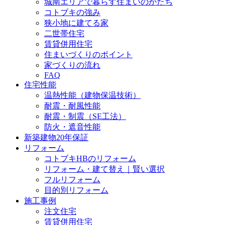
城南エリアで暮らす住まいのかたち
コトブキの強み
狭小地に建てる家
二世帯住宅
賃貸併用住宅
住まいづくりのポイント
家づくりの流れ
FAQ
住宅性能
温熱性能（建物保温技術）
耐震・耐風性能
耐震・制震（SE工法）
防火・遮音性能
新築建物20年保証
リフォーム
コトブキHBのリフォーム
リフォーム・建て替え｜賢い選択
フルリフォーム
目的別リフォーム
施工事例
注文住宅
賃貸併用住宅